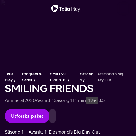
Viktigt meddelande
Telia
Program &
SMILING
Säsong
Desmond's Big
Play
Serier
FRIENDS
1
Day Out
SMILING FRIENDS
Animerat
2020
Avsnitt 1
Säsong 1
11 min
12+
8.5
Utforska paket
Säsong 1
Avsnitt 1: Desmond's Big Day Out