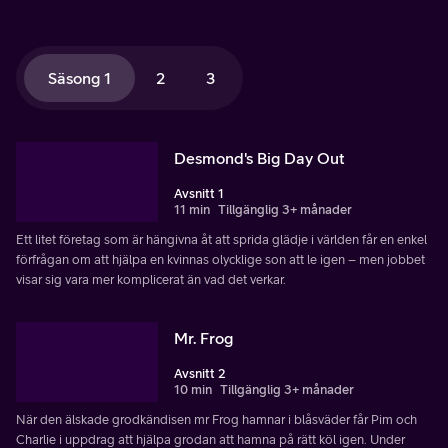
Säsong 1
2
3
Desmond's Big Day Out
Avsnitt 1
11 min
Tillgänglig 3+ månader
Ett litet företag som är hängivna åt att sprida glädje i världen får en enkel
förfrågan om att hjälpa en kvinnas olycklige son att le igen – men jobbet
visar sig vara mer komplicerat än vad det verkar.
Mr. Frog
Avsnitt 2
10 min
Tillgänglig 3+ månader
När den älskade grodkändisen mr Frog hamnar i blåsväder får Pim och
Charlie i uppdrag att hjälpa grodan att hamna på rätt köl igen. Under