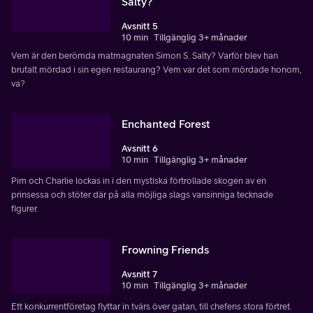
Salty?
Avsnitt 5
10 min
Tillgänglig 3+ månader
Vem är den berömda matmagnaten Simon S. Salty? Varför blev han
brutalt mördad i sin egen restaurang? Vem var det som mördade honom,
va?
Enchanted Forest
Avsnitt 6
10 min
Tillgänglig 3+ månader
Pim och Charlie lockas in i den mystiska förtrollade skogen av en
prinsessa och stöter där på alla möjliga slags vansinniga tecknade
figurer.
Frowning Friends
Avsnitt 7
10 min
Tillgänglig 3+ månader
Ett konkurrentföretag flyttar in tvärs över gatan, till chefens stora förtret.