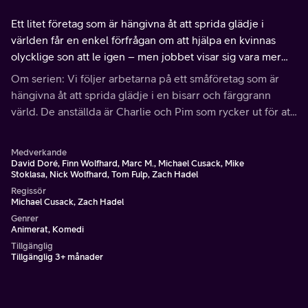
Ett litet företag som är hängivna åt att sprida glädje i
världen får en enkel förfrågan om att hjälpa en kvinnas
olycklige son att le igen – men jobbet visar sig vara mer
komplicerat än vad det verkar.
Om serien: Vi följer arbetarna på ett småföretag som är
hängivna åt att sprida glädje i en bisarr och färggrann
värld. De anställda är Charlie och Pim som rycker ut för att
muntra upp folk, Allan som håller ordning samt den
mystiska Glep.
Medverkande
David Doré, Finn Wolfhard, Marc M., Michael Cusack, Mike
Stoklasa, Nick Wolfhard, Tom Fulp, Zach Hadel
Regissör
Michael Cusack, Zach Hadel
Genrer
Animerat, Komedi
Tillgänglig
Tillgänglig 3+ månader