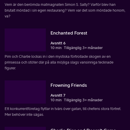
Vem är den berömda matmagnaten Simon S. Salty? Varför blev han
brutalt mördad i sin egen restaurang? Vem var det som mördade honom,
va?
Enchanted Forest
Avsnitt 6
10 min
Tillgänglig 3+ månader
Pim och Charlie lockas in i den mystiska förtrollade skogen av en
prinsessa och stöter där på alla möjliga slags vansinniga tecknade
figurer.
Frowning Friends
Avsnitt 7
10 min
Tillgänglig 3+ månader
Ett konkurrentföretag flyttar in tvärs över gatan, till chefens stora förtret.
Mer behöver inte sägas.