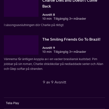
Charlie Dies and Doesn't Come
Back
Avsnitt 8
10 min
Tillgänglig 3+ månader
I säsongsavslutningen dör Charlie på riktigt.
The Smiling Friends Go To Brazil!
Avsnitt 9
10 min
Tillgänglig 3+ månader
Vännerna får äntligen koppla av i en vacker brasiliansk kuststad. Pim
jobbar på sin roman, Charlie sträckkollar på nedladdade serier och Allan
och Glep softar på stranden.
9 av 9 Avsnitt
Telia Play