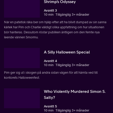
Shrimp's Odyssey
Avsnitt 3
10 min
Tillgänglig 3+ månader
När en patetisk räka ber om hjälp efter att ha blivit dumpad av sin sanna
kärlek har Pim och Charlie väldigt olika uppfattning om hur situationen
bör hanteras. Dessutom röstar publiken äntligen om den femte nya
leende vännen Smormu.
A Silly Halloween Special
Avsnitt 4
10 min
Tillgänglig 3+ månader
Pim ger sig ut i skogen på andra sidan vägen för att hämta ved till
kontorets Halloweenfest.
Who Violently Murdered Simon S.
Salty?
Avsnitt 5
10 min
Tillgänglig 3+ månader