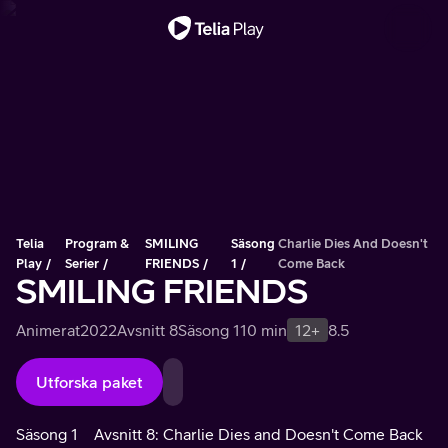
Viktigt meddelande
Telia
Program &
SMILING
Säsong
Charlie Dies And Doesn't
Play
Serier
FRIENDS
1
Come Back
SMILING FRIENDS
Animerat
2022
Avsnitt 8
Säsong 1
10 min
12+
8.5
Utforska paket
Säsong 1
Avsnitt 8: Charlie Dies and Doesn't Come Back