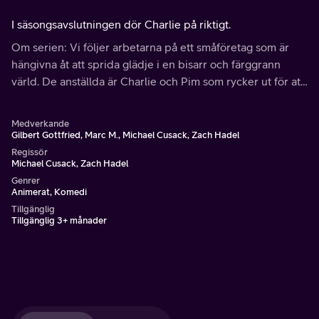
I säsongsavslutningen dör Charlie på riktigt.
Om serien: Vi följer arbetarna på ett småföretag som är
hängivna åt att sprida glädje i en bisarr och färggrann
värld. De anställda är Charlie och Pim som rycker ut för att
muntra upp folk, Allan som håller ordning samt den
mystiska Glep.
Medverkande
Gilbert Gottfried, Marc M., Michael Cusack, Zach Hadel
Regissör
Michael Cusack, Zach Hadel
Genrer
Animerat, Komedi
Tillgänglig
Tillgänglig 3+ månader