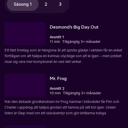
Säsong 1
2
3
Desmond's Big Day Out
Avsnitt 1
11 min
Tillgänglig 3+ månader
Ett litet företag som är hängivna åt att sprida glädje i världen får en enkel
förfrågan om att hjälpa en kvinnas olycklige son att le igen – men jobbet
visar sig vara mer komplicerat än vad det verkar.
Mr. Frog
Avsnitt 2
10 min
Tillgänglig 3+ månader
När den älskade grodkändisen mr Frog hamnar i blåsväder får Pim och
Charlie i uppdrag att hjälpa grodan att hamna på rätt köl igen. Under
tiden är Glep med om ett sidoäventyr som gör kritikerna tokiga.