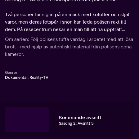
Två personer tar sig in på en mack med kofötter och stjäl
varor, men deras fotspår i snön kan leda polisen rakt till
dem. På resecentrum nekar en man till att ha uppträtt
hotfullt, tills en trasig glasflaska avslöjar honom.
Om serien: Följ polisens tuffa vardag i arbetet med att lösa
brott - med hjälp av autentiskt material från polisens egna
kameror.
Genrer
Dokumentär, Reality-TV
Kommande avsnitt
Säsong 2, Avsnitt 5