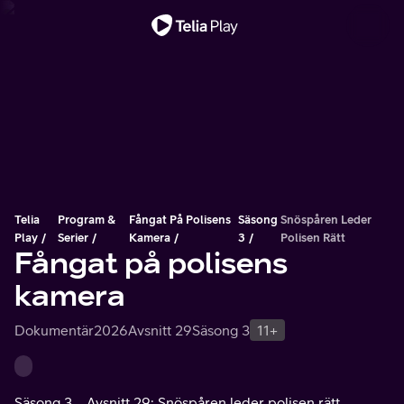
Viktigt meddelande
Telia
Program &
Fångat På Polisens
Säsong
Snöspåren Leder
Play
Serier
Kamera
3
Polisen Rätt
Fångat på polisens
kamera
Dokumentär
2026
Avsnitt 29
Säsong 3
11+
Säsong 3
Avsnitt 29: Snöspåren leder polisen rätt