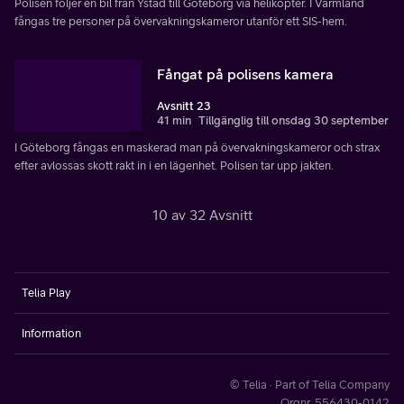
Polisen följer en bil från Ystad till Göteborg via helikopter. I Värmland
fångas tre personer på övervakningskameror utanför ett SIS-hem.
Fångat på polisens kamera
Avsnitt 23
41 min
Tillgänglig till onsdag 30 september
I Göteborg fångas en maskerad man på övervakningskameror och strax
efter avlossas skott rakt in i en lägenhet. Polisen tar upp jakten.
10 av 32 Avsnitt
Telia Play
Information
© Telia · Part of Telia Company
Orgnr. 556430-0142