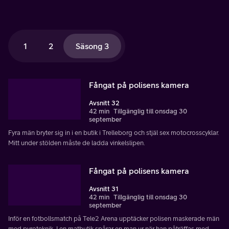
1
2
Säsong 3
Fångat på polisens kamera
Avsnitt 32
42 min
Tillgänglig till onsdag 30
september
Fyra män bryter sig in i en butik i Trelleborg och stjäl sex motocrosscyklar.
Mitt under stölden måste de ladda vinkelslipen.
Fångat på polisens kamera
Avsnitt 31
42 min
Tillgänglig till onsdag 30
september
Inför en fotbollsmatch på Tele2 Arena upptäcker polisen maskerade män
med pyroteknik. I en matbutik spårar en man ur när han påträffas med