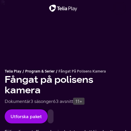
Viktigt meddelande
Telia Play
Program & Serier
Fångat På Polisens Kamera
Fångat på polisens
kamera
Dokumentär
3 säsonger
63 avsnitt
11+
Utforska paket