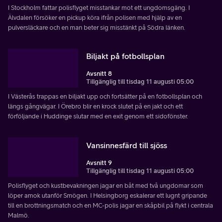
I Stockholm fattar polisflyget misstankar mot ett ungdomsgäng. I
Älvdalen försöker en pickup köra ifrån polisen med hjälp av en
pulversläckare och en man beter sig misstänkt på Södra länken.
Biljakt på fotbollsplan
Avsnitt 8
Tillgänglig till tisdag 11 augusti 05:00
I Västerås trappas en biljakt upp och fortsätter på en fotbollsplan och
längs gångvägar. I Örebro blir en krock slutet på en jakt och ett
förföljande i Huddinge slutar med en exit genom ett sidofönster.
Vansinnesfärd till sjöss
Avsnitt 9
Tillgänglig till tisdag 11 augusti 05:00
Polisflyget och kustbevakningen jagar en båt med två ungdomar som
löper amok utanför Smögen. I Helsingborg eskalerar ett lugnt gripande
till en brottningsmatch och en MC-polis jagar en skåpbil på flykt i centrala
Malmö.