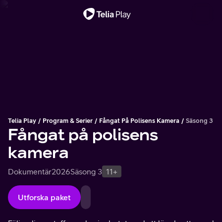
Viktigt meddelande
Telia Play
Program & Serier
Fångat På Polisens Kamera
Säsong 3
Fångat på polisens
kamera
Dokumentär
2026
Säsong 3
11+
Utforska paket