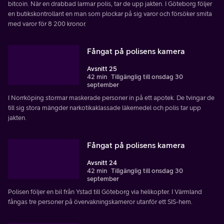
bitcoin. När en drabbad larmar polis, tar de upp jakten. I Göteborg följer
en butikskontrollant en man som plockar på sig varor och försöker smita
med varor för 8 200 kronor.
Fångat på polisens kamera
Avsnitt 25
42 min
Tillgänglig till onsdag 30
september
I Norrköping stormar maskerade personer in på ett apotek. De tvingar de
till sig stora mängder narkotikaklassade läkemedel och polis tar upp
jakten.
Fångat på polisens kamera
Avsnitt 24
42 min
Tillgänglig till onsdag 30
september
Polisen följer en bil från Ystad till Göteborg via helikopter. I Värmland
fångas tre personer på övervakningskameror utanför ett SIS-hem.