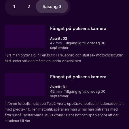
1
2
Säsong 3
Fångat på polisens kamera
Avsnitt 32
42 min
Tillgänglig till onsdag 30
september
Fyra män bryter sig in i en butik i Trelleborg och stjäl sex motocrosscyklar.
Mitt under stölden måste de ladda vinkelslipen.
Fångat på polisens kamera
Avsnitt 31
42 min
Tillgänglig till onsdag 30
september
Inför en fotbollsmatch på Tele2 Arena upptäcker polisen maskerade män
med pyroteknik. I en matbutik spårar en man ur när han påträffas med
åtta hushållsostar värda 1500 kronor. Hans hot och sparkar gör att det
eskalerar till rån.