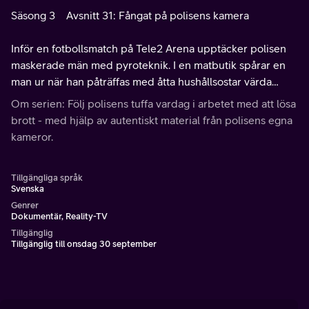
Säsong 3
Avsnitt 31: Fångat på polisens kamera
Inför en fotbollsmatch på Tele2 Arena upptäcker polisen
maskerade män med pyroteknik. I en matbutik spårar en
man ur när han påträffas med åtta hushållsostar värda
1500 kronor. Hans hot och sparkar gör att det eskalerar till
Om serien: Följ polisens tuffa vardag i arbetet med att lösa
rån.
brott - med hjälp av autentiskt material från polisens egna
kameror.
Tillgängliga språk
Svenska
Genrer
Dokumentär, Reality-TV
Tillgänglig
Tillgänglig till onsdag 30 september