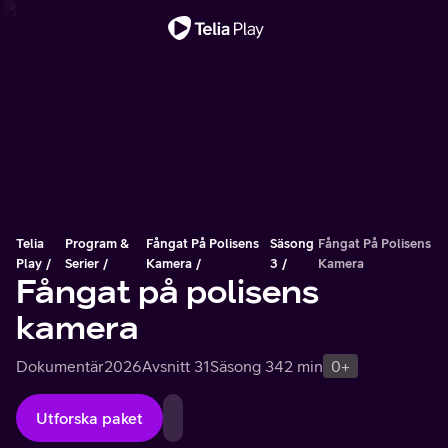
Viktigt meddelande
Telia
Program &
Fångat På Polisens
Säsong
Fångat På Polisens
Play
Serier
Kamera
3
Kamera
Fångat på polisens
kamera
Dokumentär
2026
Avsnitt 31
Säsong 3
42 min
0+
Utforska paket