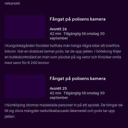
nekandet.
Fångat på polisens kamera
Avsnitt 26
42 min
Tillgänglig till onsdag 30
september
I Kungsträdgården försöker hotfulla män tvinga några killar att överföra
bitcoin. När en drabbad larmar polis, tar de upp jakten. I Göteborg följer
en butikskontrollant en man som plockar på sig varor och försöker smita
med varor för 8 200 kronor.
Fångat på polisens kamera
Avsnitt 25
42 min
Tillgänglig till onsdag 30
september
I Norrköping stormar maskerade personer in på ett apotek. De tvingar de
till sig stora mängder narkotikaklassade läkemedel och polis tar upp
jakten.