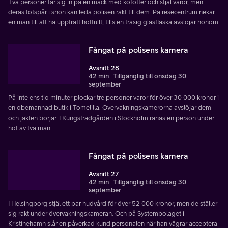
Två personer tar sig in på en mack med kofötter och stjäl varor, men
deras fotspår i snön kan leda polisen rakt till dem. På resecentrum nekar
en man till att ha uppträtt hotfullt, tills en trasig glasflaska avslöjar honom.
Fångat på polisens kamera
Avsnitt 28
42 min
Tillgänglig till onsdag 30
september
På inte ens tio minuter plockar tre personer varor för över 30 000 kronor i
en obemannad butik i Tomelilla. Övervakningskamerorna avslöjar dem
och jakten börjar. I Kungsträdgården i Stockholm rånas en person under
hot av två män.
Fångat på polisens kamera
Avsnitt 27
42 min
Tillgänglig till onsdag 30
september
I Helsingborg stjäl ett par hudvård för över 52 000 kronor, men de ställer
sig rakt under övervakningskameran. Och på Systembolaget i
Kristinehamn slår en påverkad kund personalen när han vägrar acceptera