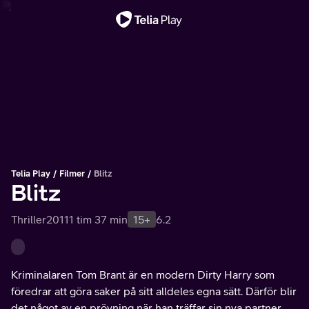
Viktigt meddelande
Telia Play
Filmer
Blitz
Blitz
Thriller
2011
1 tim 37 min
15+
6.2
Kriminalaren Tom Brant är en modern Dirty Harry som
föredrar att göra saker på sitt alldeles egna sätt. Därför blir
det något av en prövning när han träffar sin nya partner,