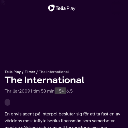
Viktigt meddelande
Telia Play
Filmer
The International
The International
Thriller
2009
1 tim 53 min
15+
6.5
En envis agent på Interpol beslutar sig för att ta fast en av
världens mest inflytelserika finansmän som samarbetar
med en våldsam och kriminell terroristorganisation.