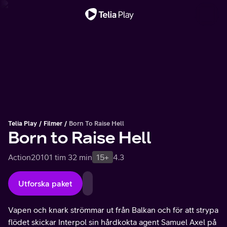
Viktigt meddelande
Telia Play
Filmer
Born To Raise Hell
Born to Raise Hell
Action
2010
1 tim 32 min
15+
4.3
Utforska paket
Vapen och knark strömmar ut från Balkan och för att strypa
flödet skickar Interpol sin hårdkokta agent Samuel Axel på