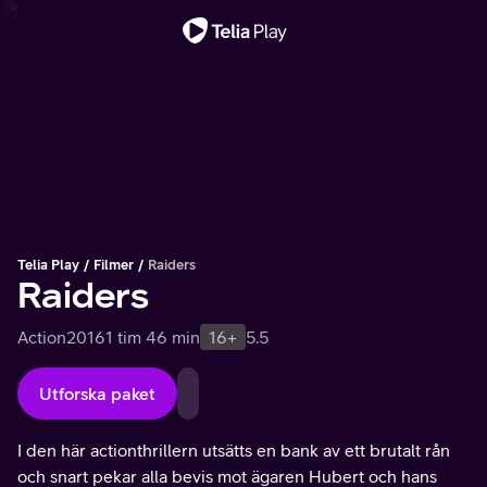
Viktigt meddelande
Telia Play
Filmer
Raiders
Raiders
Action
2016
1 tim 46 min
16+
5.5
Utforska paket
I den här actionthrillern utsätts en bank av ett brutalt rån
och snart pekar alla bevis mot ägaren Hubert och hans