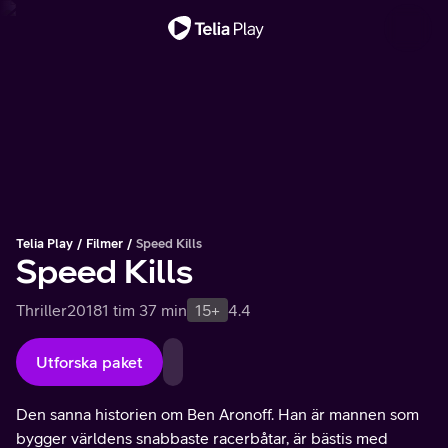
Viktigt meddelande
Telia Play
Filmer
Speed Kills
Speed Kills
Thriller
2018
1 tim 37 min
15+
4.4
Utforska paket
Den sanna historien om Ben Aronoff. Han är mannen som
bygger världens snabbaste racerbåtar, är bästis med