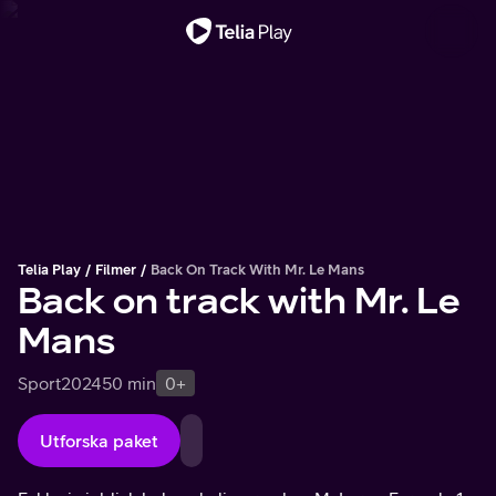
Viktigt meddelande
Telia Play
Filmer
Back On Track With Mr. Le Mans
Back on track with Mr. Le
Mans
Sport
2024
50 min
0+
Utforska paket