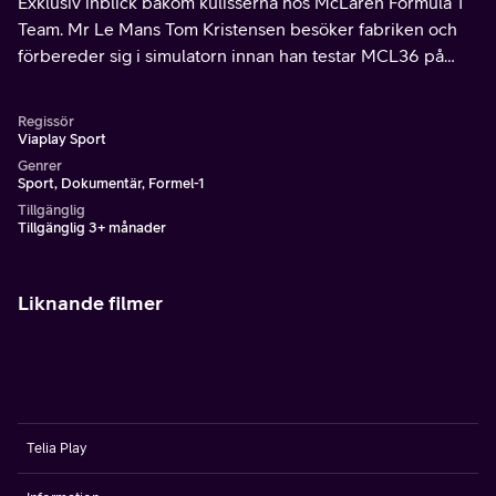
Exklusiv inblick bakom kulisserna hos McLaren Formula 1
Team. Mr Le Mans Tom Kristensen besöker fabriken och
förbereder sig i simulatorn innan han testar MCL36 på
Red Bull Ring.
Regissör
Viaplay Sport
Genrer
Sport, Dokumentär, Formel-1
Tillgänglig
Tillgänglig 3+ månader
Liknande filmer
Telia Play