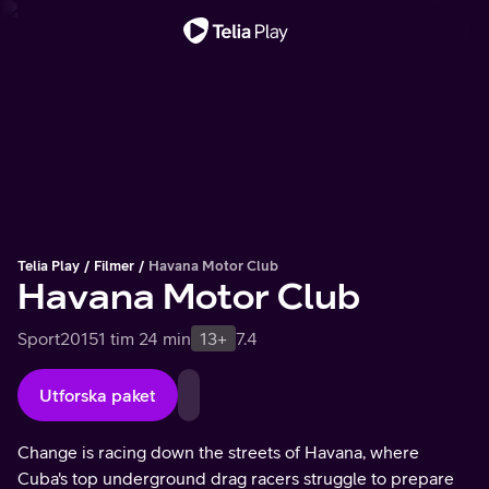
Viktigt meddelande
Telia Play
Filmer
Havana Motor Club
Havana Motor Club
Sport
2015
1 tim 24 min
13+
7.4
Utforska paket
Change is racing down the streets of Havana, where
Cuba's top underground drag racers struggle to prepare