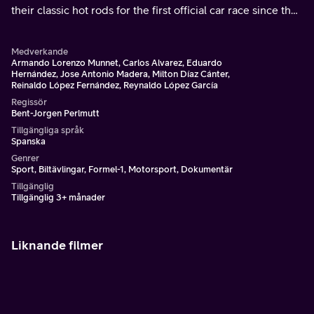
their classic hot rods for the first official car race since the
Revolution.
Medverkande
Armando Lorenzo Munnet, Carlos Alvarez, Eduardo
Hernández, Jose Antonio Madera, Milton Díaz Cánter,
Reinaldo López Fernández, Reynaldo López García
Regissör
Bent-Jorgen Perlmutt
Tillgängliga språk
Spanska
Genrer
Sport, Biltävlingar, Formel-1, Motorsport, Dokumentär
Tillgänglig
Tillgänglig 3+ månader
Liknande filmer