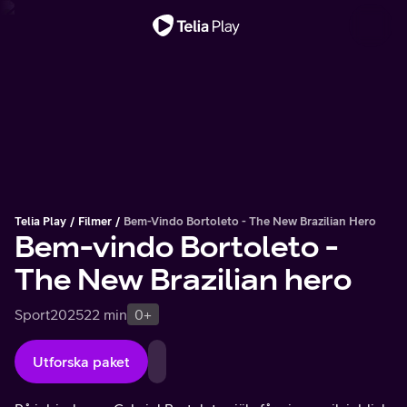
Viktigt meddelande
Telia Play
Filmer
Bem-Vindo Bortoleto - The New Brazilian Hero
Bem-vindo Bortoleto -
The New Brazilian hero
Sport
2025
22 min
0+
Utforska paket