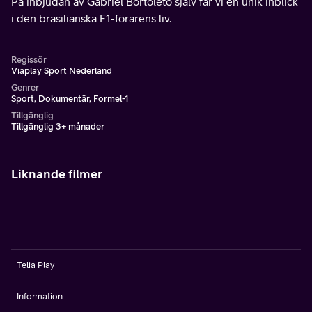
På inbjudan av Gabriel Bortoleto själv får vi en unik inblick
i den brasilianska F1-förarens liv.
Regissör
Viaplay Sport Nederland
Genrer
Sport, Dokumentär, Formel-1
Tillgänglig
Tillgänglig 3+ månader
Liknande filmer
Telia Play
Information