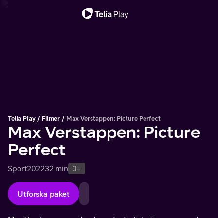
Viktigt meddelande
Telia Play
Filmer
Max Verstappen: Picture Perfect
Max Verstappen: Picture
Perfect
Sport
2022
32 min
0+
Utforska paket