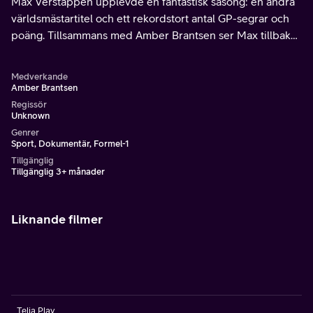
Max Verstappen upplevde en fantastisk säsong: en andra
världsmästartitel och ett rekordstort antal GP-segrar och
poäng. Tillsammans med Amber Brantsen ser Max tillbaka
på det framgångsrika året 2022.
Medverkande
Amber Brantsen
Regissör
Unknown
Genrer
Sport, Dokumentär, Formel-1
Tillgänglig
Tillgänglig 3+ månader
Liknande filmer
Telia Play