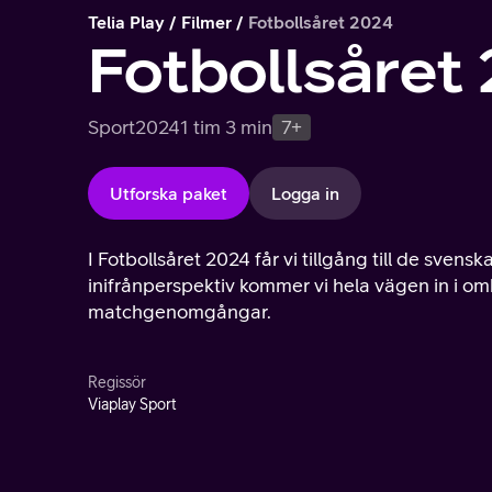
Telia Play
Filmer
Fotbollsåret 2024
Fotbollsåret
Sport
2024
1 tim 3 min
7+
Utforska paket
Logga in
I Fotbollsåret 2024 får vi tillgång till de sve
inifrånperspektiv kommer vi hela vägen in i o
matchgenomgångar.
Regissör
Viaplay Sport