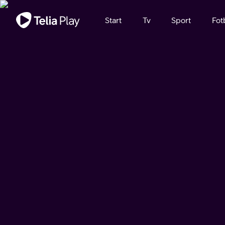
Viktigt meddelande
Start
Tv
Sport
Fot