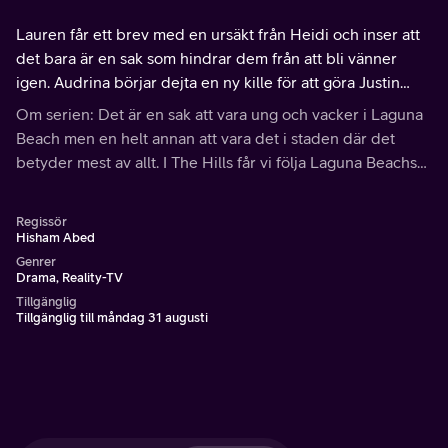
Lauren får ett brev med en ursäkt från Heidi och inser att
det bara är en sak som hindrar dem från att bli vänner
igen. Audrina börjar dejta en ny kille för att göra Justin
svartsjuk, men hennes plan slår tillbaka.
Om serien: Det är en sak att vara ung och vacker i Laguna
Beach men en helt annan att vara det i staden där det
betyder mest av allt. I The Hills får vi följa Laguna Beachs
Lauren då hon beger sig till Los Angeles för att pröva
lyckan i storstaden.
Regissör
Hisham Abed
Genrer
Drama, Reality-TV
Tillgänglig
Tillgänglig till måndag 31 augusti