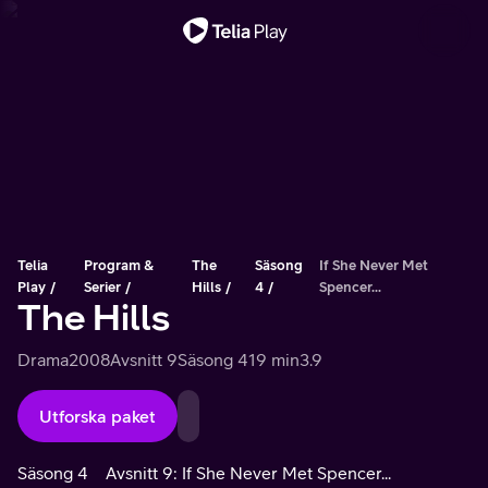
Viktigt meddelande
Telia
Program &
The
Säsong
If She Never Met
Play
Serier
Hills
4
Spencer...
The Hills
Drama
2008
Avsnitt 9
Säsong 4
19 min
3.9
Utforska paket
Säsong 4
Avsnitt 9: If She Never Met Spencer...