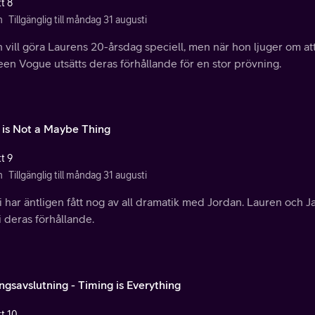
t 8
n
Tillgänglig till måndag 31 augusti
n vill göra Laurens 20-årsdag speciell, men när hon ljuger om 
een Vogue utsätts deras förhållande för en stor prövning.
 is Not a Maybe Thing
t 9
n
Tillgänglig till måndag 31 augusti
 har äntligen fått nog av all dramatik med Jordan. Lauren och Ja
i deras förhållande.
ngsavslutning - Timing is Everything
tt 10