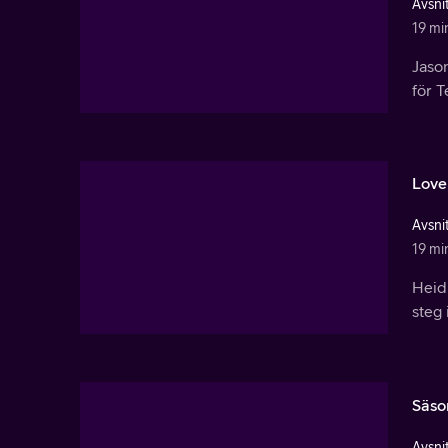
Avsnit
19 mi
Jaso
för T
Love
Avsnit
19 mi
Heidi
steg 
Säso
Avsni