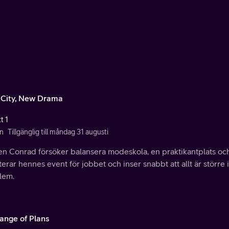
City, New Drama
t 1
n
Tillgänglig till måndag 31 augusti
en Conrad försöker balansera modeskola, en praktikantplats o
erar hennes event för jobbet och inser snabbt att allt är störr
lem.
ange of Plans