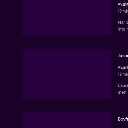
Avsnit
19 mi
När J
inte
Jaso
Avsnit
19 mi
Laur
men k
Boyf