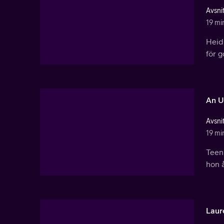
Avsnit
19 mi
Heidi
för g
An U
Avsnit
19 mi
Teen
hon å
Laur