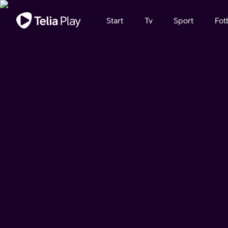
Viktigt meddelande
Start
Tv
Sport
Fot