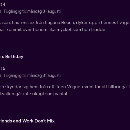
t 4
n
Tillgänglig till måndag 31 augusti
ason, Laurens ex från Laguna Beach, dyker upp i hennes liv ige
 har kommit över honom lika mycket som hon trodde
n's Birthday
t 5
n
Tillgänglig till måndag 31 augusti
en skyndar sig hem från ett Teen Vogue-event för att tillbring
vällen går inte riktigt som väntat.
riends and Work Don't Mix