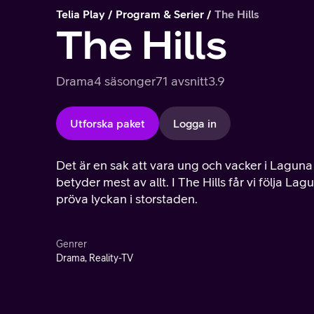
Telia Play
Program & Serier
The Hills
The Hills
Drama
4 säsonger
71 avsnitt
3.9
Utforska paket
Logga in
Det är en sak att vara ung och vacker i Laguna
betyder mest av allt. I The Hills får vi följa L
pröva lyckan i storstaden.
Genrer
Drama, Reality-TV