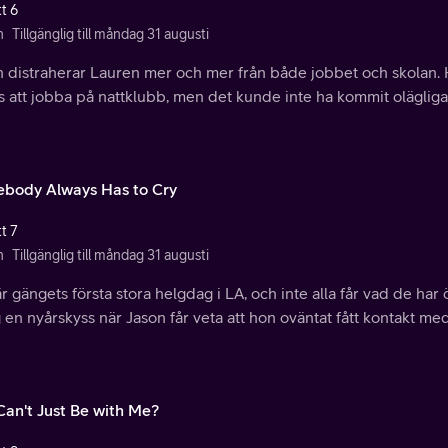
t 6
n
Tillgänglig till måndag 31 augusti
 distraherar Lauren mer och mer från både jobbet och skolan. He
 att jobba på nattklubb, men det kunde inte ha kommit olägliga
body Always Has to Cry
t 7
n
Tillgänglig till måndag 31 augusti
r gängets första stora helgdag i LA, och inte alla får vad de har 
g en nyårskyss när Jason får veta att hon oväntat fått kontakt me
Can't Just Be with Me?