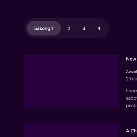
Säsong 1
2
3
4
New 
Avsnit
20 mi
Laur
sabot
prob
A Ch