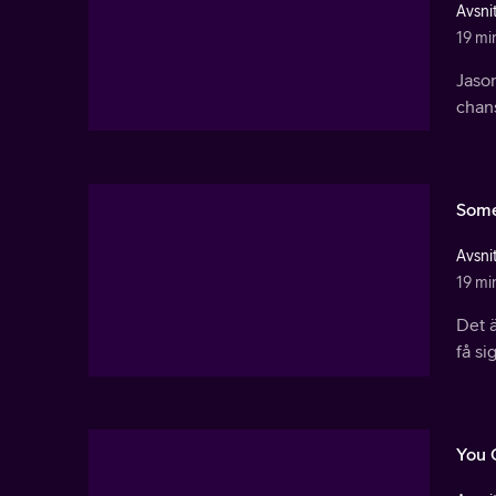
Avsnit
19 mi
Jason
chans
Some
Avsnit
19 mi
Det ä
få si
You 