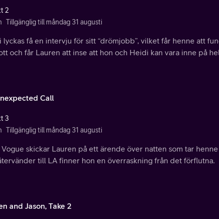
t 2
n
Tillgänglig till måndag 31 augusti
 lyckas få en intervju för sitt “drömjobb”, vilket får henne att f
ott och får Lauren att inse att hon och Heidi kan vara inne på hel
nexpected Call
t 3
n
Tillgänglig till måndag 31 augusti
 Vogue skickar Lauren på ett ärende över natten som tar henne 
tervänder till LA finner hon en överraskning från det förflutna.
en and Jason, Take 2