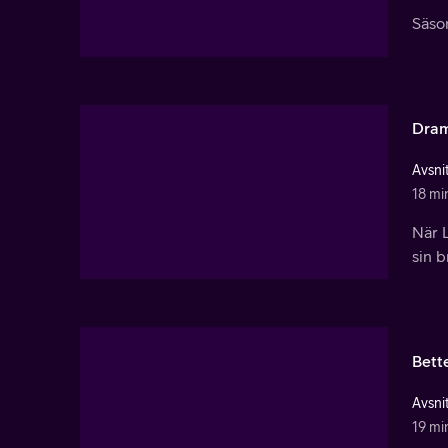
Säso
Dram
Avsnit
18 mi
När 
sin b
Bette
Avsnit
19 mi