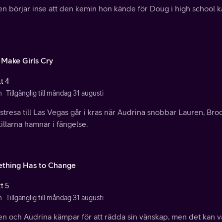
n börjar inse att den kemin hon kände för Doug i high school ka
 Make Girls Cry
t 4
n
Tillgänglig till måndag 31 augusti
stresa till Las Vegas går i kras när Audrina snobbar Lauren, Bro
illarna hamnar i fängelse.
thing Has to Change
t 5
n
Tillgänglig till måndag 31 augusti
n och Audrina kämpar för att rädda sin vänskap, men det kan var