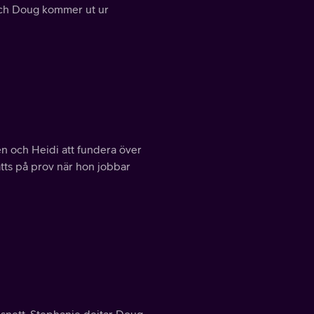
 och Doug kommer ut ur
en och Heidi att fundera över
tts på prov när hon jobbar
 snett. Stephanie dejtar Doug