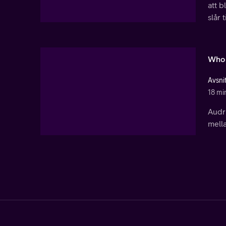
att b
slår t
Who 
Avsni
18 mi
Audr
mella