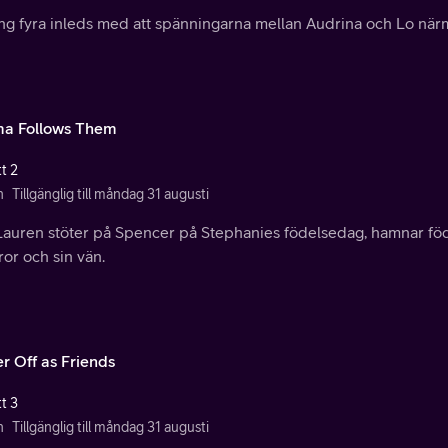
ng fyra inleds med att spänningarna mellan Audrina och Lo närm
a Follows Them
t 2
n
Tillgänglig till måndag 31 augusti
Lauren stöter på Spencer på Stephanies födelsedag, hamnar föd
ror och sin vän.
r Off as Friends
t 3
n
Tillgänglig till måndag 31 augusti