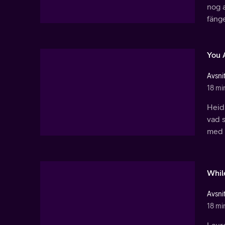
nog 
fänge
You 
Avsnit
18 mi
Heidi
vad 
med 
While
Avsnit
18 mi
Laure