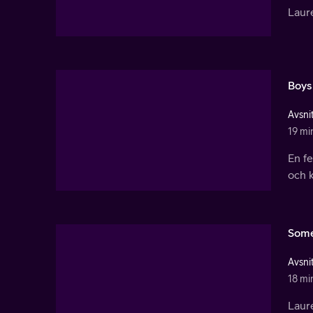
Laure
Boys
Avsnit
19 mi
En fe
och k
Some
Avsnit
18 mi
Laure