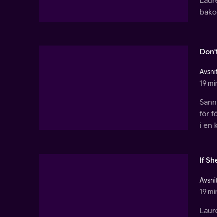
bako
Don't
Avsnit
19 mi
Sann
för 
i en
If Sh
Avsnit
19 mi
Laure