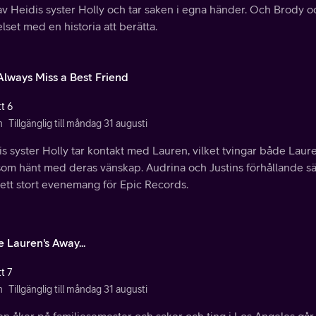
av Heidis syster Holly och tar saken i egna händer. Och Brody
lset med en historia att berätta.
Always Miss a Best Friend
t 6
n
Tillgänglig till måndag 31 augusti
s syster Holly tar kontakt med Lauren, vilket tvingar både Laur
som hänt med deras vänskap. Audrina och Justins förhållande sä
ett stort evenemang för Epic Records.
 Lauren's Away...
t 7
n
Tillgänglig till måndag 31 augusti
n åker på familjesemester och saker och ting i Los Angeles går