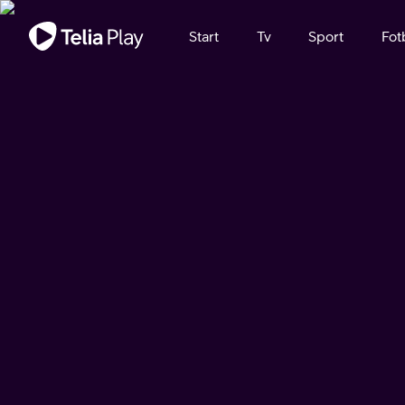
Viktigt meddelande
Start
Tv
Sport
Fot