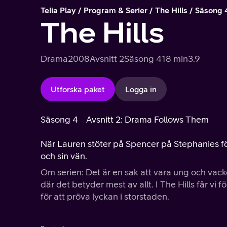
Telia Play
Program & Serier
The Hills
Säsong 
The Hills
Drama
2008
Avsnitt 2
Säsong 4
18 min
3.9
Utforska paket
Logga in
Säsong 4
Avsnitt 2: Drama Follows Them
När Lauren stöter på Spencer på Stephanies f
och sin vän.
Om serien: Det är en sak att vara ung och vack
där det betyder mest av allt. I The Hills får vi
för att pröva lyckan i storstaden.