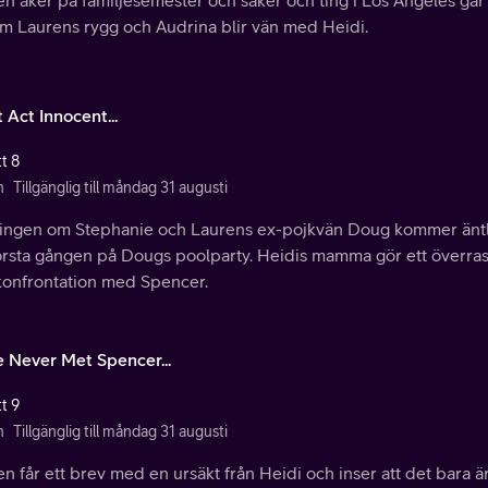
m Laurens rygg och Audrina blir vän med Heidi.
 Act Innocent...
t 8
n
Tillgänglig till måndag 31 augusti
ingen om Stephanie och Laurens ex-pojkvän Doug kommer äntlig
första gången på Dougs poolparty. Heidis mamma gör ett överr
 konfrontation med Spencer.
e Never Met Spencer...
t 9
n
Tillgänglig till måndag 31 augusti
n får ett brev med en ursäkt från Heidi och inser att det bara 