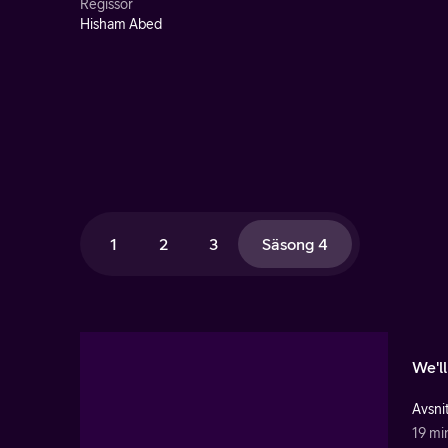
Regissör
Hisham Abed
1
2
3
Säsong 4
We'l
Avsnit
19 mi