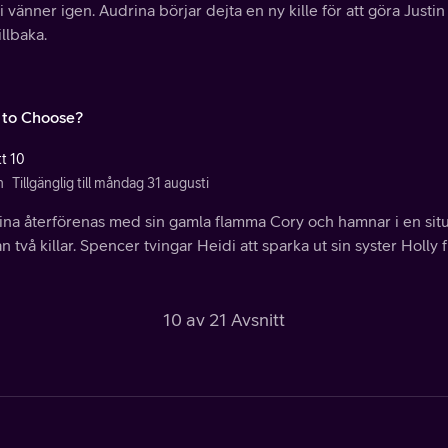
li vänner igen. Audrina börjar dejta en ny kille för att göra Just
illbaka.
to Choose?
tt 10
n
Tillgänglig till måndag 31 augusti
ina återförenas med sin gamla flamma Cory och hamnar i en situ
n två killar. Spencer tvingar Heidi att sparka ut sin syster Holly
10 av 21 Avsnitt