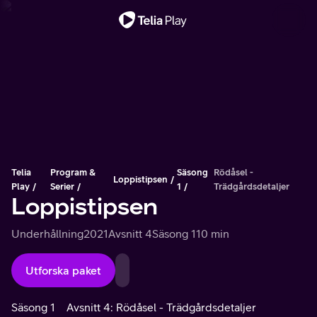
Viktigt meddelande
Telia
Program &
Säsong
Rödåsel -
Loppistipsen
Play
Serier
1
Trädgårdsdetaljer
Loppistipsen
Underhållning
2021
Avsnitt 4
Säsong 1
10 min
Utforska paket
Säsong 1
Avsnitt 4: Rödåsel - Trädgårdsdetaljer