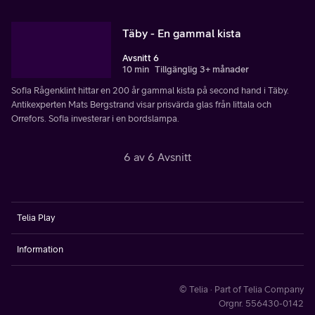
Täby - En gammal kista
Avsnitt 6
10 min
Tillgänglig 3+ månader
Sofia Rågenklint hittar en 200 år gammal kista på second hand i Täby.
Antikexperten Mats Bergstrand visar prisvärda glas från Iittala och
Orrefors. Sofia investerar i en bordslampa.
6 av 6 Avsnitt
Telia Play
Information
© Telia · Part of Telia Company
Orgnr. 556430-0142