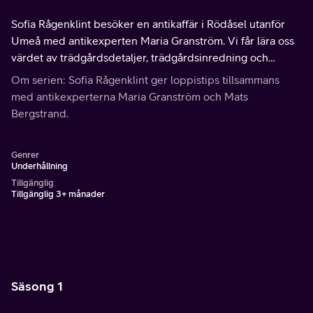
Sofia Rågenklint besöker en antikaffär i Rödåsel utanför
Umeå med antikexperten Maria Granström. Vi får lära oss
värdet av trädgårdsdetaljer, trädgårdsinredning och
kakelugnar. Sofia investerar i askar och en sirapstunna.
Om serien: Sofia Rågenklint ger loppistips tillsammans
med antikexperterna Maria Granström och Mats
Bergstrand.
Genrer
Underhållning
Tillgänglig
Tillgänglig 3+ månader
Säsong 1