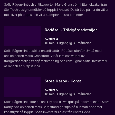
Sofia Rågenklint och antikexperten Maria Granström hittar leksaker från
Steiff och designermöbler på loppis i Ånäset. Du får tips på hur du väljer
rätt silver på loppis och vilka stämplar du ska titta efter.
Rödåsel - Trädgårdsdetaljer
Avsnitt 4
10 min
Tillgänglig 3+ månader
Sofia Rågenklint besöker en antikaffär i Rödåsel utanför Umeå med
antikexperten Maria Granström. Vi får lära oss värdet av
trädgårdsdetaljer, trädgårdsinredning och kakelugnar. Sofia investerar i
askar och en sirapstunna.
Stora Karby - Konst
Avsnitt 5
10 min
Tillgänglig 3+ månader
Sofia Rågenklint hittar en antik kylbox till vrakpris på loppmarknad i Stora
Karby. Antikexperten Mats Bergstrand ger tips på hur man bedömer
konsttryck på loppis. Sofia investerar i glas från Kosta Boda.