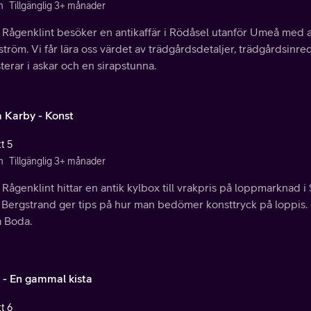
n
Tillgänglig 3+ månader
a Rågenklint besöker en antikaffär i Rödåsel utanför Umeå med 
tröm. Vi får lära oss värdet av trädgårdsdetaljer, trädgårdsinre
terar i askar och en sirapstunna.
a Karby - Konst
t 5
n
Tillgänglig 3+ månader
 Rågenklint hittar en antik kylbox till vrakpris på loppmarknad 
Bergstrand ger tips på hur man bedömer konsttryck på loppis. So
a Boda.
 - En gammal kista
t 6