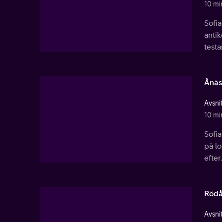
10 mi
Sofi
anti
testa
Ånäse
Avsnit
10 mi
Sofia
på lo
efter.
Rödå
Avsnit