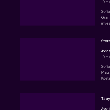
10 mi
Sofi
Grans
inves
Stor
Avsnit
10 mi
Sofia
Mats 
Kost
Täby
Avsnit