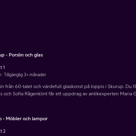
p - Porslin och glas
t 1
n
Tillgänglig 3+ månader
in från 60-talet och värdefull glaskonst på loppis i Skurup. Du f
s och Sofia Rågenklint får ett uppdrag av antikexperten Maria 
o - Möbler och lampor
t 2