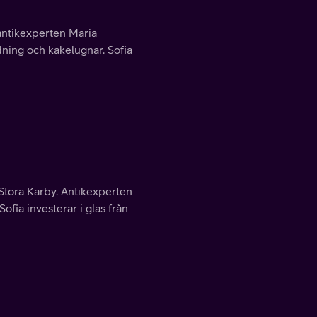
antikexperten Maria
dning och kakelugnar. Sofia
i Stora Karby. Antikexperten
fia investerar i glas från