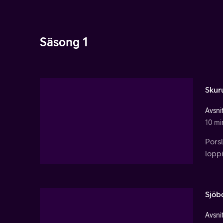
Säsong 1
Skuru
Avsnit
10 mi
Porsl
loppi
Sjöb
Avsnit