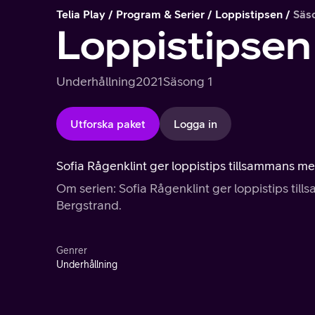
Telia Play
Program & Serier
Loppistipsen
Säs
Loppistipsen
Underhållning
2021
Säsong 1
Utforska paket
Logga in
Sofia Rågenklint ger loppistips tillsammans 
Om serien: Sofia Rågenklint ger loppistips t
Bergstrand.
Genrer
Underhållning