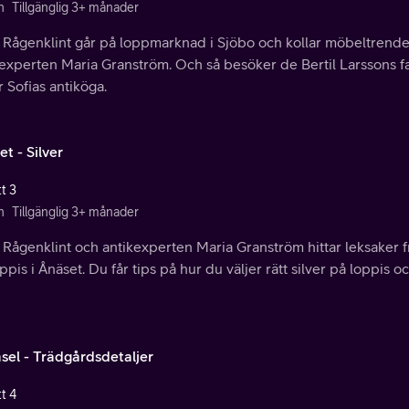
n
Tillgänglig 3+ månader
a Rågenklint går på loppmarknad i Sjöbo och kollar möbeltren
kexperten Maria Granström. Och så besöker de Bertil Larssons f
r Sofias antiköga.
t - Silver
t 3
n
Tillgänglig 3+ månader
 Rågenklint och antikexperten Maria Granström hittar leksaker 
ppis i Ånäset. Du får tips på hur du väljer rätt silver på loppis oc
sel - Trädgårdsdetaljer
t 4