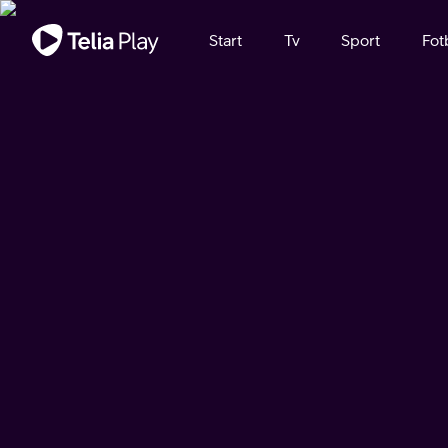
Viktigt meddelande
Start
Tv
Sport
Fot