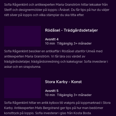
Sofia Rågenklint och antikexperten Maria Granström hittar leksaker från
Steiff och designermöbler på loppis i Ånäset. Du får tips på hur du väljer
rätt silver på loppis och vilka stämplar du ska titta efter.
Rödåsel - Trädgårdsdetaljer
Avsnitt 4
10 min
Tillgänglig 3+ månader
Sofia Rågenklint besöker en antikaffär i Rödåsel utanför Umeå med
antikexperten Maria Granström. Vi får lära oss värdet av
trädgårdsdetaljer, trädgårdsinredning och kakelugnar. Sofia investerar i
askar och en sirapstunna.
Stora Karby - Konst
Avsnitt 5
10 min
Tillgänglig 3+ månader
Sofia Rågenklint hittar en antik kylbox till vrakpris på loppmarknad i Stora
Karby. Antikexperten Mats Bergstrand ger tips på hur man bedömer
konsttryck på loppis. Sofia investerar i glas från Kosta Boda.