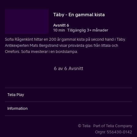
Täby - En gammal kista
Avsnitt 6
10 min
Tillgänglig 3+ månader
Sofia Rågenklint hittar en 200 år gammal kista på second hand i Täby.
Antikexperten Mats Bergstrand visar prisvärda glas från Iittala och
Orrefors. Sofia investerar i en bordslampa.
6 av 6 Avsnitt
Telia Play
Information
© Telia · Part of Telia Company
Orgnr. 556430-0142