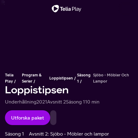
Viktigt meddelande
Telia
Program &
Säsong
Sjöbo - Möbler Och
Loppistipsen
Play
Serier
1
Lampor
Loppistipsen
Underhållning
2021
Avsnitt 2
Säsong 1
10 min
Utforska paket
Säsong 1
Avsnitt 2: Sjöbo - Möbler och lampor