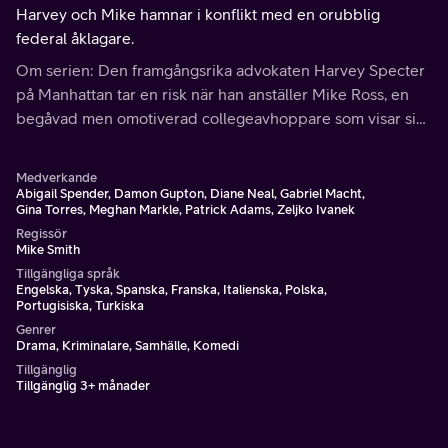
Harvey och Mike hamnar i konflikt med en orubblig
federal åklagare.
Om serien: Den framgångsrika advokaten Harvey Specter
på Manhattan tar en risk när han anställer Mike Ross, en
begåvad men omotiverad collegeavhoppare som visar sig
vara ett juridiskt geni trots avsaknaden av meriter.
Medverkande
Abigail Spender, Damon Gupton, Diane Neal, Gabriel Macht,
Gina Torres, Meghan Markle, Patrick Adams, Zeljko Ivanek
Regissör
Mike Smith
Tillgängliga språk
Engelska, Tyska, Spanska, Franska, Italienska, Polska,
Portugisiska, Turkiska
Genrer
Drama, Kriminalare, Samhälle, Komedi
Tillgänglig
Tillgänglig 3+ månader