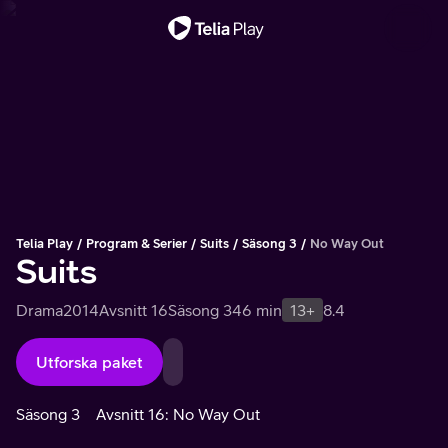
Viktigt meddelande
Telia Play
Program & Serier
Suits
Säsong 3
No Way Out
Suits
Drama
2014
Avsnitt 16
Säsong 3
46 min
13+
8.4
Utforska paket
Säsong 3
Avsnitt 16: No Way Out