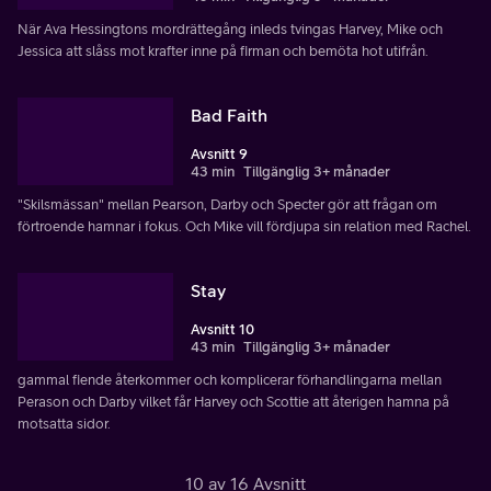
När Ava Hessingtons mordrättegång inleds tvingas Harvey, Mike och
Jessica att slåss mot krafter inne på firman och bemöta hot utifrån.
Bad Faith
Avsnitt 9
43 min
Tillgänglig 3+ månader
"Skilsmässan" mellan Pearson, Darby och Specter gör att frågan om
förtroende hamnar i fokus. Och Mike vill fördjupa sin relation med Rachel.
Stay
Avsnitt 10
43 min
Tillgänglig 3+ månader
gammal fiende återkommer och komplicerar förhandlingarna mellan
Perason och Darby vilket får Harvey och Scottie att återigen hamna på
motsatta sidor.
10 av 16 Avsnitt