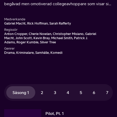
begåvad men omotiverad collegeavhoppare som visar sig
vara ett juridiskt geni trots avsaknaden av meriter.
Medverkande
Gabriel Macht, Rick Hoffman, Sarah Rafferty
Regissör
Anton Cropper, Cherie Nowlan, Christopher Misiano, Gabriel
Macht, John Scott, Kevin Bray, Michael Smith, Patrick J.
Adams, Roger Kumble, Silver Tree
Genrer
Drama, Kriminalare, Samhälle, Komedi
Säsong 1
2
3
4
5
6
7
Pilot, Pt. 1