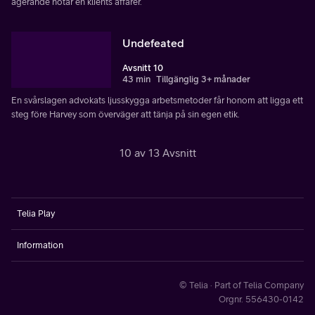
agerande hotar en klients affärer.
Undefeated
Avsnitt 10
43 min
Tillgänglig 3+ månader
En svårslagen advokats ljusskygga arbetsmetoder får honom att ligga ett
steg före Harvey som överväger att tänja på sin egen etik.
10 av 13 Avsnitt
Telia Play
Information
© Telia · Part of Telia Company
Orgnr. 556430-0142