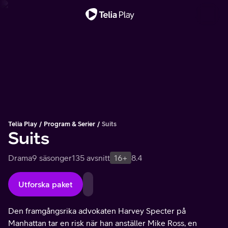
Viktigt meddelande
Telia Play
Program & Serier
Suits
Suits
Drama
9 säsonger
135 avsnitt
16+
8.4
Utforska paket
Den framgångsrika advokaten Harvey Specter på
Manhattan tar en risk när han anställer Mike Ross, en