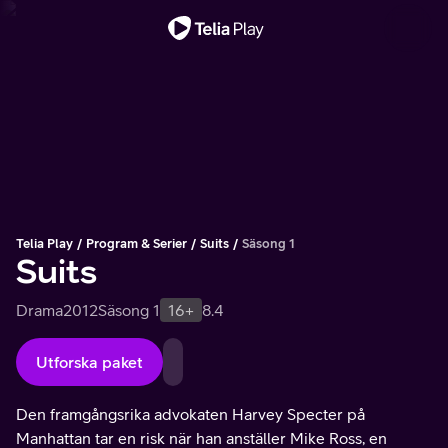
Viktigt meddelande
Telia Play
Program & Serier
Suits
Säsong 1
Suits
Drama
2012
Säsong 1
16+
8.4
Utforska paket
Den framgångsrika advokaten Harvey Specter på
Manhattan tar en risk när han anställer Mike Ross, en