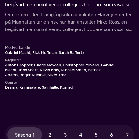
begåvad men omotiverad collegeavhoppare som visar sig
vara ett juridiskt geni trots avsaknaden av meriter.
Om serien: Den framgångsrika advokaten Harvey Specter
på Manhattan tar en risk när han anställer Mike Ross, en
begåvad men omotiverad collegeavhoppare som visar sig
vara ett juridiskt geni trots avsaknaden av meriter.
Medverkande
Gabriel Macht, Rick Hoffman, Sarah Rafferty
Regissör
Anton Cropper, Cherie Nowlan, Christopher Misiano, Gabriel
Macht, John Scott, Kevin Bray, Michael Smith, Patrick J.
Adams, Roger Kumble, Silver Tree
Genrer
Drama, Kriminalare, Samhälle, Komedi
Säsong 1
2
3
4
5
6
7