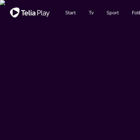
Viktigt meddelande
Start
Tv
Sport
Fot