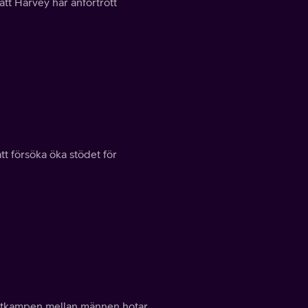
att Harvey har anförtrott
tt försöka öka stödet för
 maktkampen mellan männen hotar