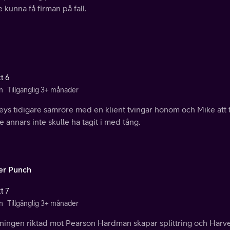
e kunna få firman på fall.
t 6
n
Tillgänglig 3+ månader
ys tidigare samröre med en klient tvingar honom och Mike att ta
de annars inte skulle ha tagit i med tång.
er Punch
t 7
n
Tillgänglig 3+ månader
ingen riktad mot Pearson Hardman skapar splittring och Harvey 