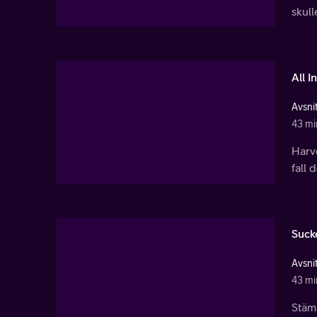
skull
All In
Avsnit
43 mi
Harve
fall 
Suck
Avsnit
43 mi
Stämn