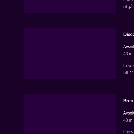
utgån
Disc
Avsnit
43 mi
Loui
till 
Brea
Avsnit
43 mi
Harve