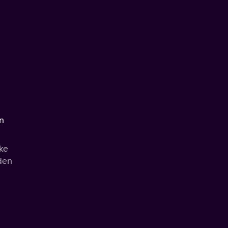
än
ke
den