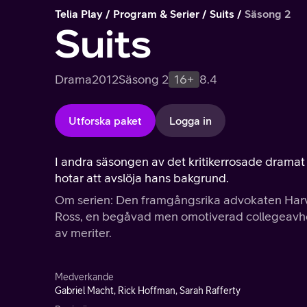
Telia Play
Program & Serier
Suits
Säsong 2
Suits
Drama
2012
Säsong 2
16+
8.4
Utforska paket
Logga in
I andra säsongen av det kritikerrosade dramat 
hotar att avslöja hans bakgrund.
Om serien: Den framgångsrika advokaten Harve
Ross, en begåvad men omotiverad collegeavhopp
av meriter.
Medverkande
Gabriel Macht, Rick Hoffman, Sarah Rafferty