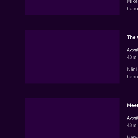
Mike 
honom
The 
Avsnit
43 mi
När H
henn
Meet
Avsnit
43 mi
Harve