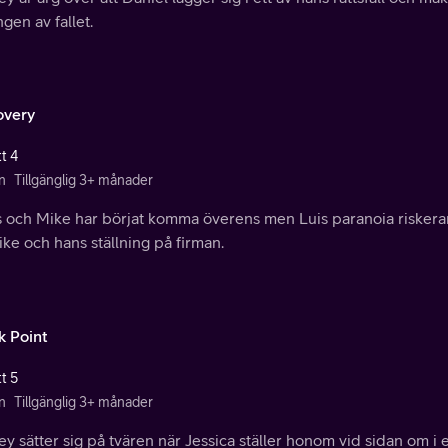
gen av fallet.
overy
t 4
n
Tillgänglig 3+ månader
s och Mike har börjat komma överens men Luis paranoia riskerar
Mike och hans ställning på firman.
k Point
t 5
n
Tillgänglig 3+ månader
y sätter sig på tvären när Jessica ställer honom vid sidan om 