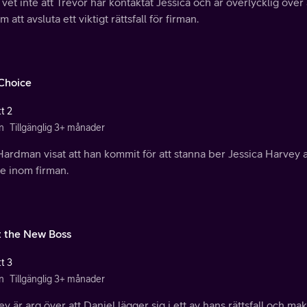
vet inte att Trevor har kontaktat Jessica och är överlycklig över 
 att avsluta ett viktigt rättsfall för firman.
Choice
t 2
n
Tillgänglig 3+ månader
ardman visat att han kommit för att stanna ber Jessica Harvey a
e inom firman.
 the New Boss
t 3
n
Tillgänglig 3+ månader
y är arg över att Daniel lägger sig i ett av hans rättsfall och