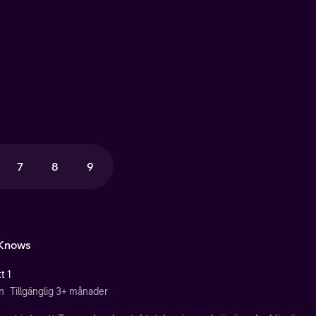
7
8
9
Knows
t 1
n
Tillgänglig 3+ månader