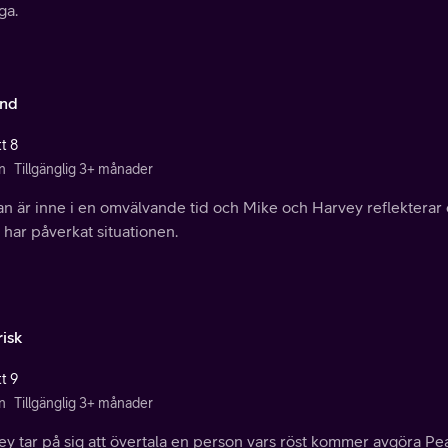
ga.
nd
t 8
n
Tillgänglig 3+ månader
n är inne i en omvälvande tid och Mike och Harvey reflekterar 
t har påverkat situationen.
risk
t 9
n
Tillgänglig 3+ månader
ey tar på sig att övertala en person vars röst kommer avgöra P