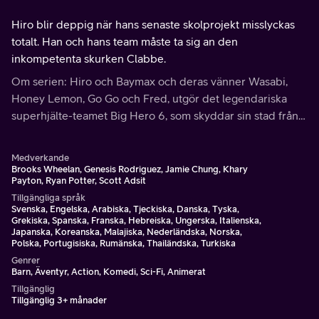
Hiro blir deppig när hans senaste skolprojekt misslyckas
totalt. Han och hans team måste ta sig an den
inkompetenta skurken Clabbe.
Om serien: Hiro och Baymax och deras vänner Wasabi,
Honey Lemon, Go Go och Fred, utgör det legendariska
superhjälte-teamet Big Hero 6, som skyddar sin stad från
vetenskapligt topputrustade skurkar.
Medverkande
Brooks Wheelan, Genesis Rodriguez, Jamie Chung, Khary
Payton, Ryan Potter, Scott Adsit
Tillgängliga språk
Svenska, Engelska, Arabiska, Tjeckiska, Danska, Tyska,
Grekiska, Spanska, Franska, Hebreiska, Ungerska, Italienska,
Japanska, Koreanska, Malajiska, Nederländska, Norska,
Polska, Portugisiska, Rumänska, Thailändska, Turkiska
Genrer
Barn, Äventyr, Action, Komedi, Sci-Fi, Animerat
Tillgänglig
Tillgänglig 3+ månader