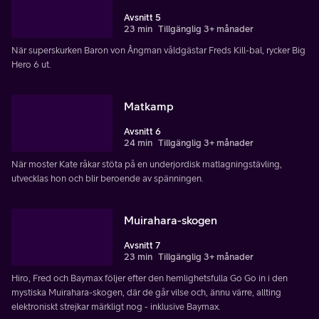
Avsnitt 5
23 min
Tillgänglig 3+ månader
När superskurken Baron von Ångman våldgästar Freds Kill-bal, rycker Big
Hero 6 ut.
Matkamp
Avsnitt 6
24 min
Tillgänglig 3+ månader
När moster Kate råkar stöta på en underjordisk matlagningstävling,
utvecklas hon och blir beroende av spänningen.
Muirahara-skogen
Avsnitt 7
23 min
Tillgänglig 3+ månader
Hiro, Fred och Baymax följer efter den hemlighetsfulla Go Go in i den
mystiska Muirahara-skogen, där de går vilse och, ännu värre, allting
elektroniskt strejkar märkligt nog - inklusive Baymax.