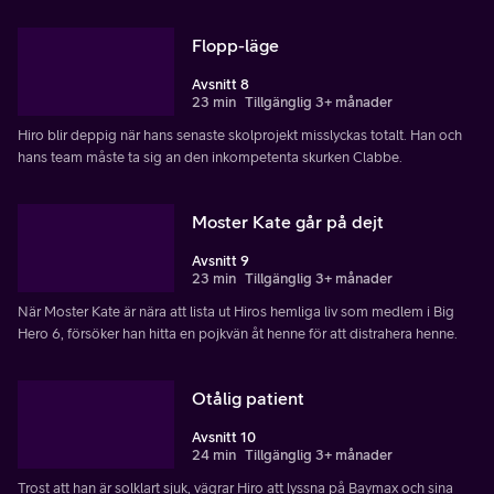
Flopp-läge
Avsnitt 8
23 min
Tillgänglig 3+ månader
Hiro blir deppig när hans senaste skolprojekt misslyckas totalt. Han och
hans team måste ta sig an den inkompetenta skurken Clabbe.
Moster Kate går på dejt
Avsnitt 9
23 min
Tillgänglig 3+ månader
När Moster Kate är nära att lista ut Hiros hemliga liv som medlem i Big
Hero 6, försöker han hitta en pojkvän åt henne för att distrahera henne.
Otålig patient
Avsnitt 10
24 min
Tillgänglig 3+ månader
Trost att han är solklart sjuk, vägrar Hiro att lyssna på Baymax och sina