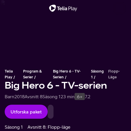
Viktigt meddelande
Telia
Program &
Big Hero 6 - TV-
Säsong
Flopp-
Play
Serier
Serien
1
Läge
Big Hero 6 - TV-serien
Barn
2018
Avsnitt 8
Säsong 1
23 min
6+
7.2
Utforska paket
Säsong 1
Avsnitt 8: Flopp-läge