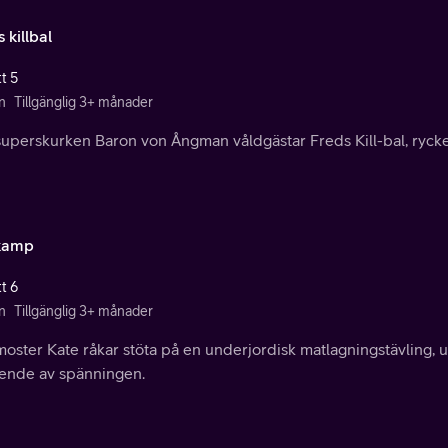
 killbal
t 5
n
Tillgänglig 3+ månader
superskurken Baron von Ångman våldgästar Freds Kill-bal, rycke
kamp
t 6
n
Tillgänglig 3+ månader
oster Kate råkar stöta på en underjordisk matlagningstävling, u
ende av spänningen.