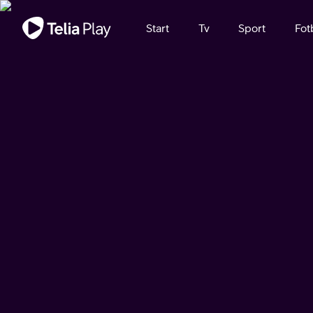
Viktigt meddelande
Start
Tv
Sport
Fot