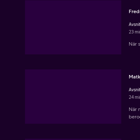
Freds
Avsnit
23 mi
När 
Mat
Avsnit
24 mi
När m
bero