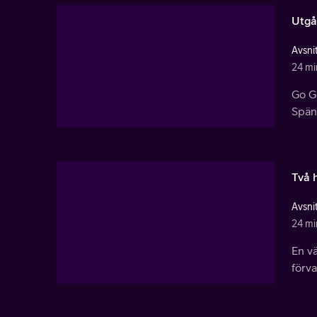
Utgå
Avsnit
24 mi
Go Go
Spän
Två 
Avsnit
24 mi
En v
förva