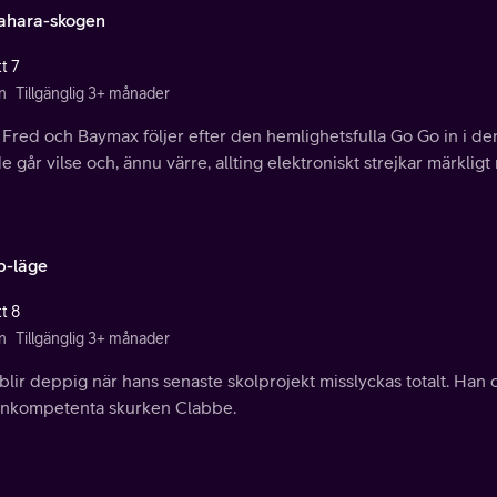
ahara-skogen
t 7
n
Tillgänglig 3+ månader
 Fred och Baymax följer efter den hemlighetsfulla Go Go in i d
e går vilse och, ännu värre, allting elektroniskt strejkar märklig
p-läge
t 8
n
Tillgänglig 3+ månader
blir deppig när hans senaste skolprojekt misslyckas totalt. Han
inkompetenta skurken Clabbe.