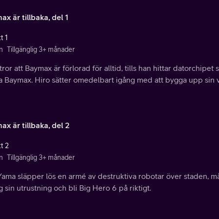
x är tillbaka, del 1
t 1
n
Tillgänglig 3+ månader
tror att Baymax är förlorad för alltid, tills han hittar datorchipe
a Baymax. Hiro sätter omedelbart igång med att bygga upp sin v
x är tillbaka, del 2
t 2
n
Tillgänglig 3+ månader
Yama släpper lös en armé av destruktiva robotar över staden, m
g sin utrustning och bli Big Hero 6 på riktigt.