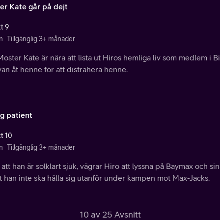
er Kate går på dejt
t 9
n
Tillgänglig 3+ månader
oster Kate är nära att lista ut Hiros hemliga liv som medlem i B
än åt henne för att distrahera henne.
ig patient
tt 10
n
Tillgänglig 3+ månader
 att han är solklart sjuk, vägrar Hiro att lyssna på Baymax och si
t han inte ska hålla sig utanför under kampen mot Max-Jacks.
10 av 25 Avsnitt