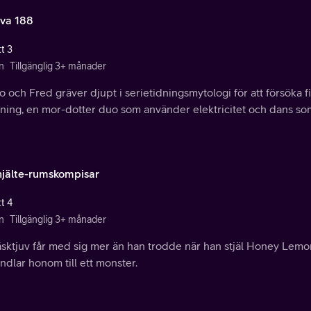
va 188
t 3
n
Tillgänglig 3+ månader
 och Fred gräver djupt i serietidningsmytologi för att försöka f
ning, en mor-dotter duo som använder elektricitet och dans som
hjälte-rumskompisar
t 4
n
Tillgänglig 3+ månader
äsktjuv får med sig mer än han trodde när han stjäl Honey Lem
ndlar honom till ett monster.