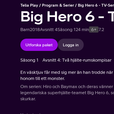
Telia Play
Program & Serier
Big Hero 6 - TV-Ser
Big Hero 6 - 
Barn
2018
Avsnitt 4
Säsong 1
24 min
6+
7.2
Utforska paket
Logga in
Säsong 1
Avsnitt 4: Två hjälte-rumskompisar
En väsktjuv får med sig mer än han trodde nä
honom till ett monster.
Om serien: Hiro och Baymax och deras vänner
legendariska superhjälte-teamet Big Hero 6, s
skurkar.