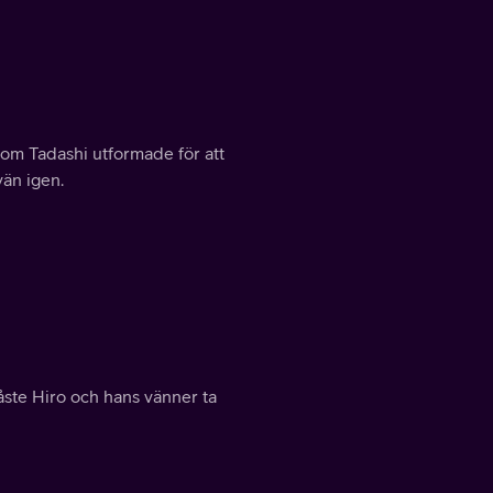
t som Tadashi utformade för att
än igen.
åste Hiro och hans vänner ta