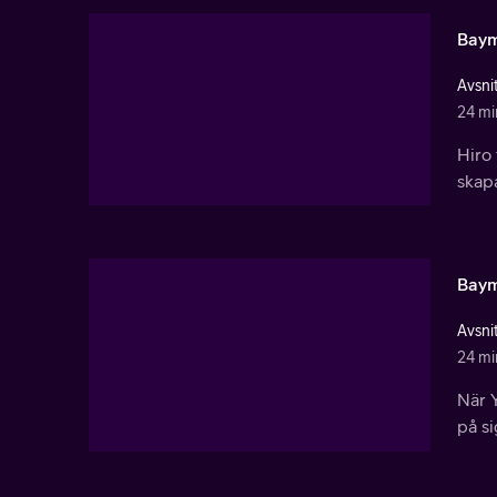
Bayma
Avsnit
24 mi
Hiro 
skap
Bayma
Avsnit
24 mi
När 
på si