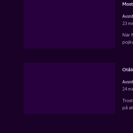
Most
Avsnit
23 mi
När M
pojkv
Otål
Avsni
24 mi
Trost
på at