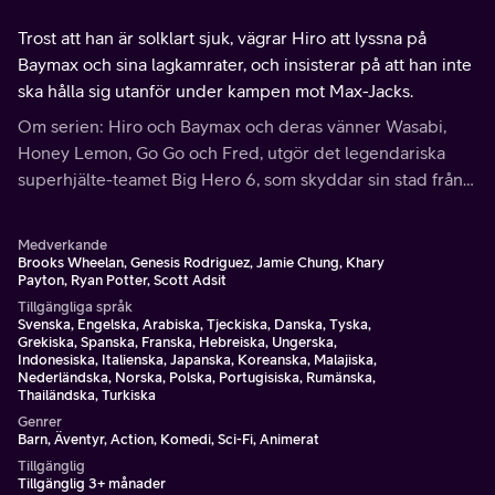
Trost att han är solklart sjuk, vägrar Hiro att lyssna på
Baymax och sina lagkamrater, och insisterar på att han inte
ska hålla sig utanför under kampen mot Max-Jacks.
Om serien: Hiro och Baymax och deras vänner Wasabi,
Honey Lemon, Go Go och Fred, utgör det legendariska
superhjälte-teamet Big Hero 6, som skyddar sin stad från
vetenskapligt topputrustade skurkar.
Medverkande
Brooks Wheelan, Genesis Rodriguez, Jamie Chung, Khary
Payton, Ryan Potter, Scott Adsit
Tillgängliga språk
Svenska, Engelska, Arabiska, Tjeckiska, Danska, Tyska,
Grekiska, Spanska, Franska, Hebreiska, Ungerska,
Indonesiska, Italienska, Japanska, Koreanska, Malajiska,
Nederländska, Norska, Polska, Portugisiska, Rumänska,
Thailändska, Turkiska
Genrer
Barn, Äventyr, Action, Komedi, Sci-Fi, Animerat
Tillgänglig
Tillgänglig 3+ månader