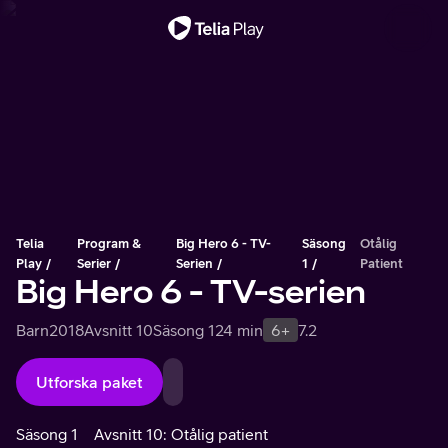
Viktigt meddelande
Telia
Program &
Big Hero 6 - TV-
Säsong
Otålig
Play
Serier
Serien
1
Patient
Big Hero 6 - TV-serien
Barn
2018
Avsnitt 10
Säsong 1
24 min
6+
7.2
Utforska paket
Säsong 1
Avsnitt 10: Otålig patient