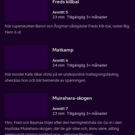
Freds killbal
Avsnitt 5
23 min
Tillgänglig 3+ månader
När superskurken Baron von Ångman våldgästar Freds Kill-bal, rycker Big
Hero 6 ut.
Matkamp
Avsnitt 6
24 min
Tillgänglig 3+ månader
När moster Kate råkar stöta på en underjordisk matlagningstävling,
utvecklas hon och blir beroende av spänningen.
Muirahara-skogen
Avsnitt 7
23 min
Tillgänglig 3+ månader
Hiro, Fred och Baymax följer efter den hemlighetsfulla Go Go in i den
mystiska Muirahara-skogen, där de går vilse och, ännu värre, allting
elektroniskt strejkar märkligt nog - inklusive Baymax.