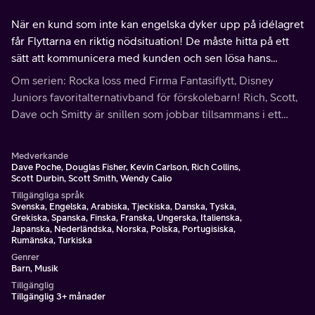
När en kund som inte kan engelska dyker upp på idélagret
får Flyttarna en riktig nödsituation! De måste hitta på ett
sätt att kommunicera med kunden och sen lösa hans
problem!
Om serien: Rocka loss med Firma Fantasiflytt, Disney
Juniors favoritalternativband för förskolebarn! Rich, Scott,
Dave och Smitty är snillen som jobbar tillsammans i ett
idélager för att lösa ”nödsituationer” med sina vänner Nina
och lagermusen.
Medverkande
Dave Poche, Douglas Fisher, Kevin Carlson, Rich Collins,
Scott Durbin, Scott Smith, Wendy Calio
Tillgängliga språk
Svenska, Engelska, Arabiska, Tjeckiska, Danska, Tyska,
Grekiska, Spanska, Finska, Franska, Ungerska, Italienska,
Japanska, Nederländska, Norska, Polska, Portugisiska,
Rumänska, Turkiska
Genrer
Barn, Musik
Tillgänglig
Tillgänglig 3+ månader