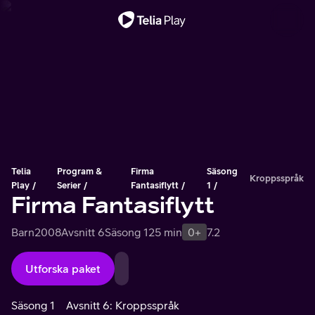
Viktigt meddelande
Telia
Program &
Firma
Säsong
Kroppsspråk
Play
Serier
Fantasiflytt
1
Firma Fantasiflytt
Barn
2008
Avsnitt 6
Säsong 1
25 min
0+
7.2
Utforska paket
Säsong 1
Avsnitt 6: Kroppsspråk