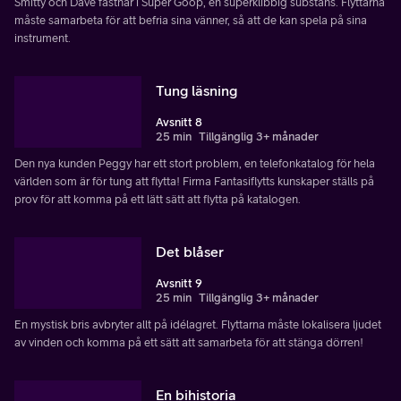
Smitty och Dave fastnar i Super Goop, en superklibbig substans. Flyttarna
måste samarbeta för att befria sina vänner, så att de kan spela på sina
instrument.
Tung läsning
Avsnitt 8
25 min
Tillgänglig 3+ månader
Den nya kunden Peggy har ett stort problem, en telefonkatalog för hela
världen som är för tung att flytta! Firma Fantasiflytts kunskaper ställs på
prov för att komma på ett lätt sätt att flytta på katalogen.
Det blåser
Avsnitt 9
25 min
Tillgänglig 3+ månader
En mystisk bris avbryter allt på idélagret. Flyttarna måste lokalisera ljudet
av vinden och komma på ett sätt att samarbeta för att stänga dörren!
En bihistoria