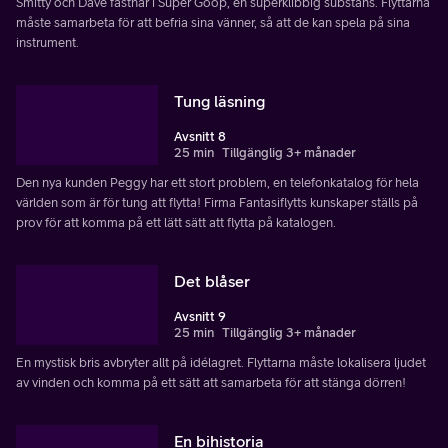
Smitty och Dave fastnar i Super Goop, en superklibbig substans. Flyttarna
måste samarbeta för att befria sina vänner, så att de kan spela på sina
instrument.
Tung läsning
Avsnitt 8
25 min
Tillgänglig 3+ månader
Den nya kunden Peggy har ett stort problem, en telefonkatalog för hela
världen som är för tung att flytta! Firma Fantasiflytts kunskaper ställs på
prov för att komma på ett lätt sätt att flytta på katalogen.
Det blåser
Avsnitt 9
25 min
Tillgänglig 3+ månader
En mystisk bris avbryter allt på idélagret. Flyttarna måste lokalisera ljudet
av vinden och komma på ett sätt att samarbeta för att stänga dörren!
En bihistoria