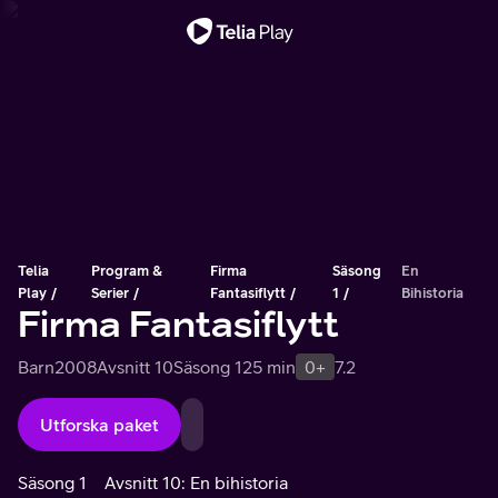
Viktigt meddelande
Telia
Program &
Firma
Säsong
En
Play
Serier
Fantasiflytt
1
Bihistoria
Firma Fantasiflytt
Barn
2008
Avsnitt 10
Säsong 1
25 min
0+
7.2
Utforska paket
Säsong 1
Avsnitt 10: En bihistoria