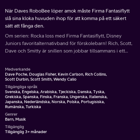
När Daves RoboBee löper amok måste Firma Fantasiflytt
slå sina kloka huvuden ihop för att komma på ett säkert
sätt att fånga den.
Om serien: Rocka loss med Firma Fantasiflytt, Disney
Juniors favoritalternativband för förskolebarn! Rich, Scott,
Dave och Smitty är snillen som jobbar tillsammans i ett
idélager för att lösa ”nödsituationer” med sina vänner Nina
och lagermusen.
Medverkande
Dave Poche, Douglas Fisher, Kevin Carlson, Rich Collins,
Scott Durbin, Scott Smith, Wendy Calio
Tillgängliga språk
Svenska, Engelska, Arabiska, Tjeckiska, Danska, Tyska,
Grekiska, Spanska, Finska, Franska, Ungerska, Italienska,
Japanska, Nederländska, Norska, Polska, Portugisiska,
Rumänska, Turkiska
Genrer
Barn, Musik
Tillgänglig
Tillgänglig 3+ månader