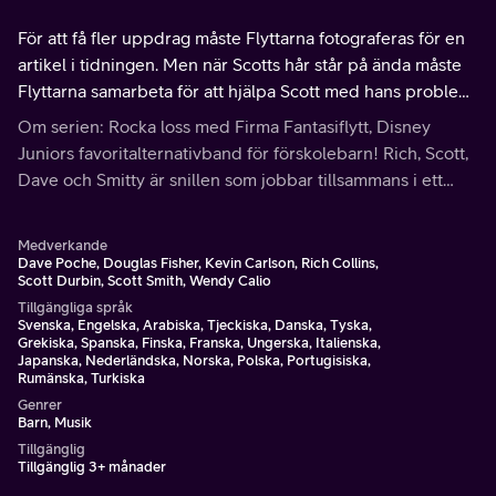
För att få fler uppdrag måste Flyttarna fotograferas för en
artikel i tidningen. Men när Scotts hår står på ända måste
Flyttarna samarbeta för att hjälpa Scott med hans problem
så att de kan få en bra bild.
Om serien: Rocka loss med Firma Fantasiflytt, Disney
Juniors favoritalternativband för förskolebarn! Rich, Scott,
Dave och Smitty är snillen som jobbar tillsammans i ett
idélager för att lösa ”nödsituationer” med sina vänner Nina
och lagermusen.
Medverkande
Dave Poche, Douglas Fisher, Kevin Carlson, Rich Collins,
Scott Durbin, Scott Smith, Wendy Calio
Tillgängliga språk
Svenska, Engelska, Arabiska, Tjeckiska, Danska, Tyska,
Grekiska, Spanska, Finska, Franska, Ungerska, Italienska,
Japanska, Nederländska, Norska, Polska, Portugisiska,
Rumänska, Turkiska
Genrer
Barn, Musik
Tillgänglig
Tillgänglig 3+ månader