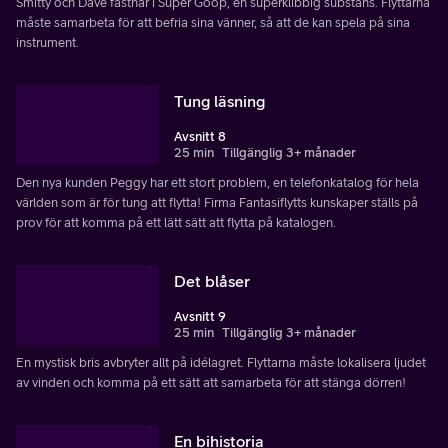
Smitty och Dave fastnar i Super Goop, en superklibbig substans. Flyttarna
måste samarbeta för att befria sina vänner, så att de kan spela på sina
instrument.
Tung läsning
Avsnitt 8
25 min
Tillgänglig 3+ månader
Den nya kunden Peggy har ett stort problem, en telefonkatalog för hela
världen som är för tung att flytta! Firma Fantasiflytts kunskaper ställs på
prov för att komma på ett lätt sätt att flytta på katalogen.
Det blåser
Avsnitt 9
25 min
Tillgänglig 3+ månader
En mystisk bris avbryter allt på idélagret. Flyttarna måste lokalisera ljudet
av vinden och komma på ett sätt att samarbeta för att stänga dörren!
En bihistoria