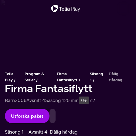
Viktigt meddelande
Telia
Program &
Firma
Säsong
Dålig
Play
Serier
Fantasiflytt
1
Hårdag
Firma Fantasiflytt
Barn
2008
Avsnitt 4
Säsong 1
25 min
0+
7.2
Utforska paket
Säsong 1
Avsnitt 4: Dålig hårdag