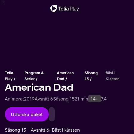
Viktigt meddelande
Telia
Program &
American
Säsong
Bäst I
Play
Serier
Dad
15
Klassen
American Dad
Animerat
2019
Avsnitt 6
Säsong 15
21 min
14+
7.4
Utforska paket
Säsong 15
Avsnitt 6: Bäst i klassen