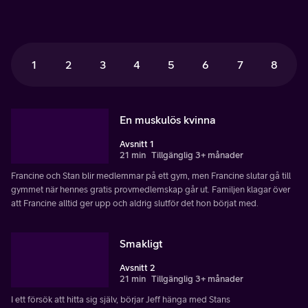
1
2
3
4
5
6
7
8
En muskulös kvinna
Avsnitt 1
21 min
Tillgänglig 3+ månader
Francine och Stan blir medlemmar på ett gym, men Francine slutar gå till
gymmet när hennes gratis provmedlemskap går ut. Familjen klagar över
att Francine alltid ger upp och aldrig slutför det hon börjat med.
Smakligt
Avsnitt 2
21 min
Tillgänglig 3+ månader
I ett försök att hitta sig själv, börjar Jeff hänga med Stans