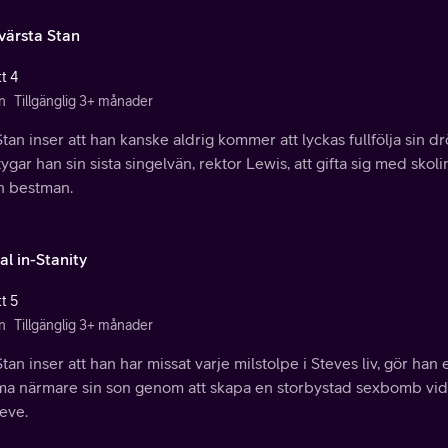
värsta Stan
t 4
n
Tillgänglig 3+ månader
tan inser att han kanske aldrig kommer att lyckas fullfölja sin 
ygar han sin sista singelvän, rektor Lewis, att gifta sig med skol
sin bestman.
al in-Stanity
t 5
n
Tillgänglig 3+ månader
tan inser att han har missat varje milstolpe i Steves liv, gör han 
a närmare sin son genom att skapa en storbystad sexbomb vid 
teve.