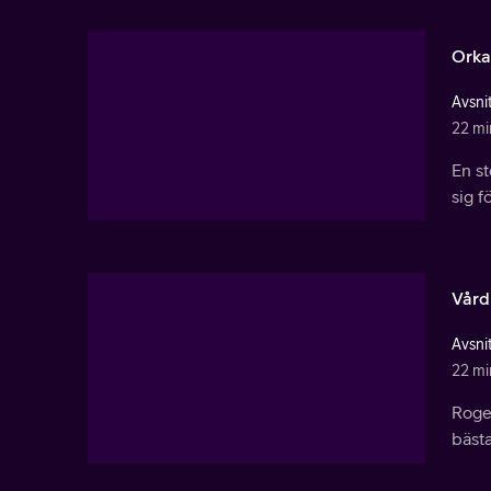
Orka
Avsnit
22 mi
En s
sig f
Vård
Avsnit
22 mi
Roger
bästa