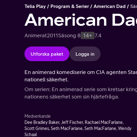
Telia Play
Program & Serier
American Dad
Sä
American Da
Animerat
2011
Säsong 8
14+
7.4
Utforska paket
Logga in
En animerad komediserie om CIA agenten Stan Smit
nationell säkerhet.
Om serien: En animerad serie som kretsar kring
nationens säkerhet som sin hjärtefråga.
Medverkande
Dee Bradley Baker, Jeff Fischer, Rachael MacFarlane,
Scott Grimes, Seth MacFarlane, Seth MacFarlane, Wendy
Schaal