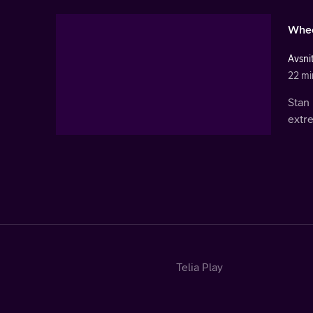
Whee
Avsni
22 mi
Stan 
extre
Telia Play
Start
Tv