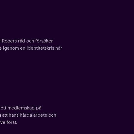
an Rogers råd och försöker
ne igenom en identitetskris när
a ett medlemskap på
g att hans hårda arbete och
ve först.