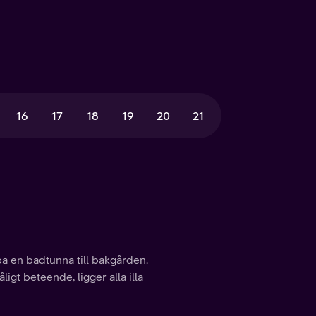
16
17
18
19
20
21
pa en badtunna till bakgården.
igt beteende, ligger alla illa