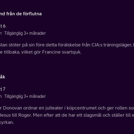
nd från de förflutna
t 6
n
Tillgänglig 3+ månader
tan stöter på sin före detta förälskelse från CIA:s träningsläger
 tillbaka, vilket gör Francine svartsjuk.
råk
t 7
n
Tillgänglig 3+ månader
 Donovan ordnar en julteater i köpcentrumet och ger rollen som 
esus till Roger. Men efter att de har ett slagsmål och ställer till
kyrkan.