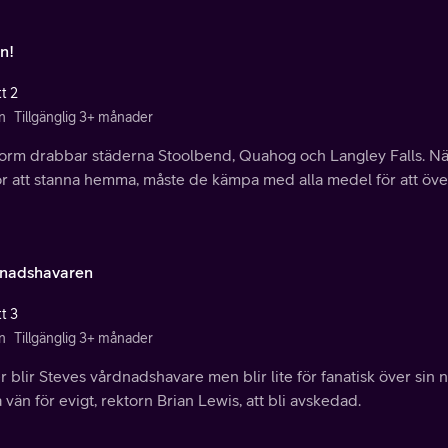
n!
t 2
n
Tillgänglig 3+ månader
torm drabbar städerna Stoolbend, Quahog och Langley Falls. N
ör att stanna hemma, måste de kämpa med alla medel för att öve
nadshavaren
t 3
n
Tillgänglig 3+ månader
 blir Steves vårdnadshavare men blir lite för fanatisk över sin n
 vän för evigt, rektorn Brian Lewis, att bli avskedad.