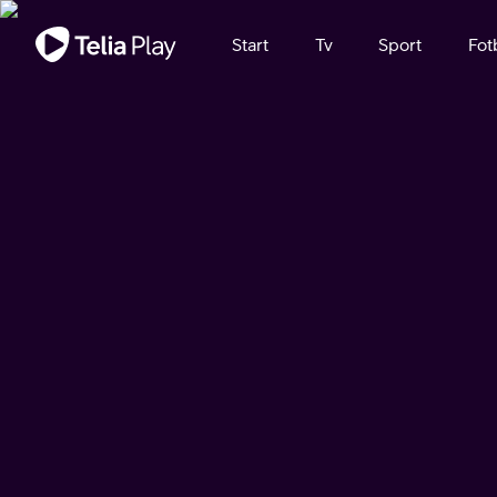
Viktigt meddelande
Start
Tv
Sport
Fot