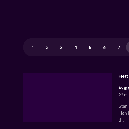
1
2
3
4
5
6
7
Hett
Avsnit
22 mi
Stan 
Han b
till.