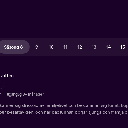
Säsong 8
9
10
11
12
13
14
15
 vatten
t 1
n
Tillgänglig 3+ månader
känner sig stressad av familjelivet och bestämmer sig för att kö
lir besattav den, och när badtunnan börjar sjunga och främja dål