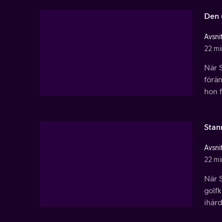
Den 
Avsnit
22 mi
När S
förän
hon f
Stan
Avsnit
22 mi
När 
golfk
ihärd