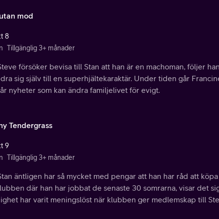
utan mod
t 8
n
Tillgänglig 3+ månader
teve försöker bevisa till Stan att han är en machoman, följer h
dra sig själv till en superhjältekaraktär. Under tiden går Franci
år nyheter som kan ändra familjelivet för evigt.
ny Tendergrass
t 9
n
Tillgänglig 3+ månader
Stan äntligen har så mycket med pengar att han har råd att köp
lubben där han har jobbat de senaste 30 somrarna, visar det si
ighet har varit meningslöst när klubben ger medlemskap till Ste