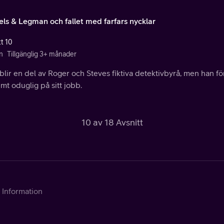
ls & Legman och fallet med farfars nycklar
tt 10
n
Tillgänglig 3+ månader
blir en del av Roger och Steves fiktiva detektivbyrå, men han fö
mt oduglig på sitt jobb.
10 av 18 Avsnitt
Information
Kontakta Telia
Om tjänsten