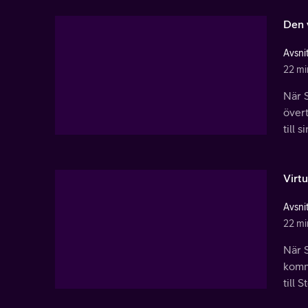
Den 
Avsnit
22 mi
När S
övert
till 
Virtu
Avsnit
22 mi
När S
komm
till S