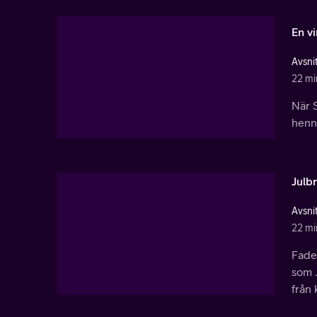
En vi
Avsnit
22 mi
När S
henne
Julb
Avsnit
22 mi
Fader
som J
från 