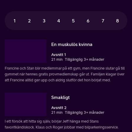
1
2
3
4
5
6
7
8
En muskulös kvinna
Avsnitt 1
21 min
Tillgänglig 3+ månader
Francine och Stan blir medlemmar på ett gym, men Francine slutar gå till
gymmet när hennes gratis provmedlemskap går ut. Familjen klagar över
att Francine alltid ger upp och aldrig slutför det hon börjat med.
Smakligt
Avsnitt 2
21 min
Tillgänglig 3+ månader
I ett försök att hitta sig själv, börjar Jeff hänga med Stans
favoritkändiskock. Klaus och Roger jobbar med bilparkeringsservice.