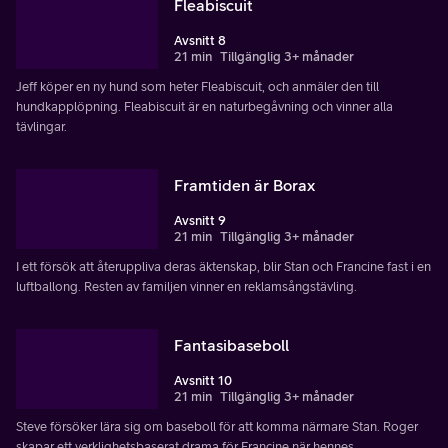
Fleabiscuit
Avsnitt 8
21 min
Tillgänglig 3+ månader
Jeff köper en ny hund som heter Fleabiscuit, och anmäler den till
hundkapplöpning. Fleabiscuit är en naturbegåvning och vinner alla
tävlingar.
Framtiden är Borax
Avsnitt 9
21 min
Tillgänglig 3+ månader
I ett försök att återuppliva deras äktenskap, blir Stan och Francine fast i en
luftballong. Resten av familjen vinner en reklamsångstävling.
Fantasibaseboll
Avsnitt 10
21 min
Tillgänglig 3+ månader
Steve försöker lära sig om baseboll för att komma närmare Stan. Roger
skapar ett verklighetsbaserat drama för Francine när hennes