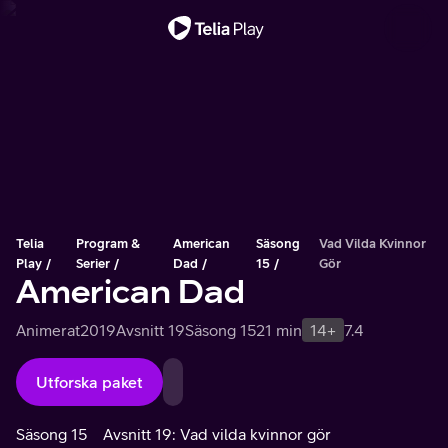
Viktigt meddelande
Telia
Program &
American
Säsong
Vad Vilda Kvinnor
Play
Serier
Dad
15
Gör
American Dad
Animerat
2019
Avsnitt 19
Säsong 15
21 min
14+
7.4
Utforska paket
Säsong 15
Avsnitt 19: Vad vilda kvinnor gör