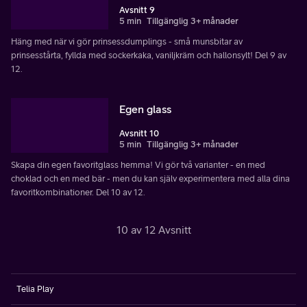
Avsnitt 9
5 min
Tillgänglig 3+ månader
Häng med när vi gör prinsessdumplings - små munsbitar av
prinsesstårta, fyllda med sockerkaka, vaniljkräm och hallonsylt! Del 9 av
12.
Egen glass
Avsnitt 10
5 min
Tillgänglig 3+ månader
Skapa din egen favoritglass hemma! Vi gör två varianter - en med
choklad och en med bär - men du kan själv experimentera med alla dina
favoritkombinationer. Del 10 av 12.
10 av 12 Avsnitt
Telia Play