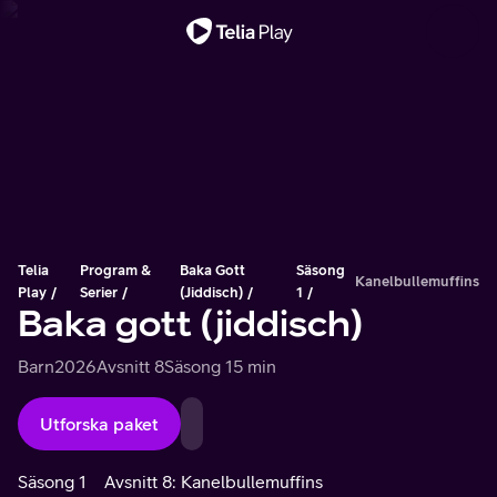
Viktigt meddelande
Telia
Program &
Baka Gott
Säsong
Kanelbullemuffins
Play
Serier
(jiddisch)
1
Baka gott (jiddisch)
Barn
2026
Avsnitt 8
Säsong 1
5 min
Utforska paket
Säsong 1
Avsnitt 8: Kanelbullemuffins