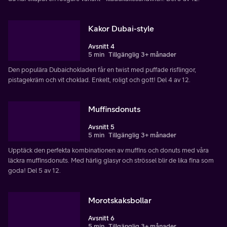
Kakor Dubai-style
Avsnitt 4
5 min
Tillgänglig 3+ månader
Den populära Dubaichokladen får en twist med puffade risflingor,
pistagekräm och vit choklad. Enkelt, roligt och gott! Del 4 av 12.
Muffinsdonuts
Avsnitt 5
5 min
Tillgänglig 3+ månader
Upptäck den perfekta kombinationen av muffins och donuts med våra
läckra muffinsdonuts. Med härlig glasyr och strössel blir de lika fina som
goda! Del 5 av 12.
Morotskaksbollar
Avsnitt 6
5 min
Tillgänglig 3+ månader