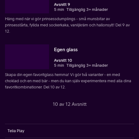
Avsnitt 9
5 min
Tillgänglig 3+ månader
Häng med när vi gör prinsessdumplings - små munsbitar av
prinsesstårta, fyllda med sockerkaka, vaniljkräm och hallonsylt! Del 9 av
12.
Egen glass
Avsnitt 10
5 min
Tillgänglig 3+ månader
Skapa din egen favoritglass hemma! Vi gör två varianter - en med
choklad och en med bär - men du kan själv experimentera med alla dina
favoritkombinationer. Del 10 av 12.
10 av 12 Avsnitt
Telia Play