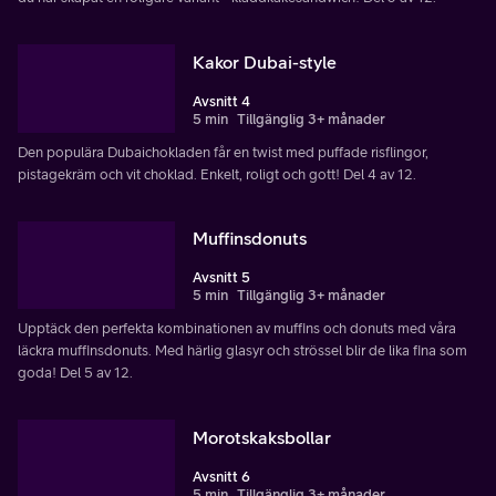
Kakor Dubai-style
Avsnitt 4
5 min
Tillgänglig 3+ månader
Den populära Dubaichokladen får en twist med puffade risflingor,
pistagekräm och vit choklad. Enkelt, roligt och gott! Del 4 av 12.
Muffinsdonuts
Avsnitt 5
5 min
Tillgänglig 3+ månader
Upptäck den perfekta kombinationen av muffins och donuts med våra
läckra muffinsdonuts. Med härlig glasyr och strössel blir de lika fina som
goda! Del 5 av 12.
Morotskaksbollar
Avsnitt 6
5 min
Tillgänglig 3+ månader