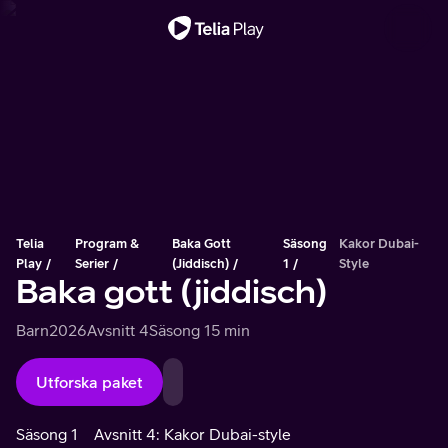
Viktigt meddelande
Telia
Program &
Baka Gott
Säsong
Kakor Dubai-
Play
Serier
(jiddisch)
1
Style
Baka gott (jiddisch)
Barn
2026
Avsnitt 4
Säsong 1
5 min
Utforska paket
Säsong 1
Avsnitt 4: Kakor Dubai-style