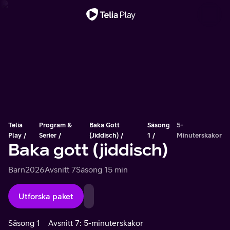
Viktigt meddelande
Telia
Program &
Baka Gott
Säsong
5-
Play
Serier
(jiddisch)
1
Minuterskakor
Baka gott (jiddisch)
Barn
2026
Avsnitt 7
Säsong 1
5 min
Utforska paket
Säsong 1
Avsnitt 7: 5-minuterskakor