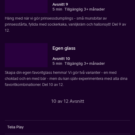
Avsnitt 9
5 min
Tillgänglig 3+ månader
Häng med när vi gör prinsessdumplings - små munsbitar av
prinsesstårta, fyllda med sockerkaka, vaniljkräm och hallonsylt! Del 9 av
12.
Egen glass
Avsnitt 10
5 min
Tillgänglig 3+ månader
Skapa din egen favoritglass hemma! Vi gör två varianter - en med
choklad och en med bär - men du kan själv experimentera med alla dina
favoritkombinationer. Del 10 av 12.
10 av 12 Avsnitt
Telia Play