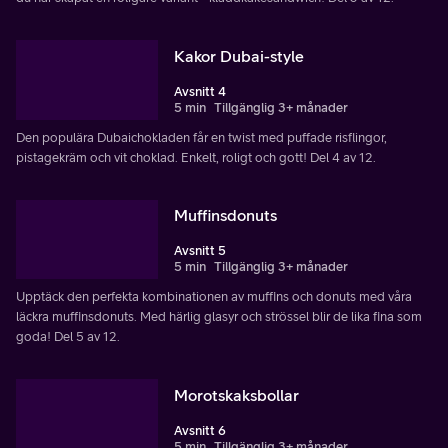
Kakor Dubai-style
Avsnitt 4
5 min
Tillgänglig 3+ månader
Den populära Dubaichokladen får en twist med puffade risflingor,
pistagekräm och vit choklad. Enkelt, roligt och gott! Del 4 av 12.
Muffinsdonuts
Avsnitt 5
5 min
Tillgänglig 3+ månader
Upptäck den perfekta kombinationen av muffins och donuts med våra
läckra muffinsdonuts. Med härlig glasyr och strössel blir de lika fina som
goda! Del 5 av 12.
Morotskaksbollar
Avsnitt 6
5 min
Tillgänglig 3+ månader