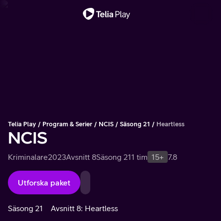
Viktigt meddelande
Telia Play
Program & Serier
NCIS
Säsong 21
Heartless
NCIS
Kriminalare
2023
Avsnitt 8
Säsong 21
1 tim
15+
7.8
Utforska paket
Säsong 21
Avsnitt 8: Heartless