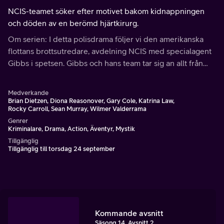
NCIS-teamet söker efter motivet bakom kidnappningen
och döden av en berömd hjärtkirurg.
Om serien: I detta polisdrama följer vi den amerikanska
flottans brottsutredare, avdelning NCIS med specialagent
Gibbs i spetsen. Gibbs och hans team tar sig an allt från
mord och misshandel till terrorism och spionage.
Medverkande
Brian Dietzen, Diona Reasonover, Gary Cole, Katrina Law,
Rocky Carroll, Sean Murray, Wilmer Valderrama
Genrer
Kriminalare, Drama, Action, Äventyr, Mystik
Tillgänglig
Tillgänglig till torsdag 24 september
Kommande avsnitt
Säsong 14, Avsnitt 2