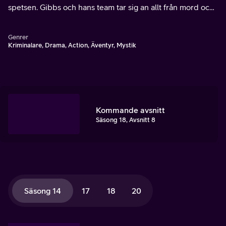
spetsen. Gibbs och hans team tar sig an allt från mord och
misshandel till terrorism och spionage.
Genrer
Kriminalare, Drama, Action, Äventyr, Mystik
Kommande avsnitt
Säsong 18, Avsnitt 8
Säsong 14
17
18
20