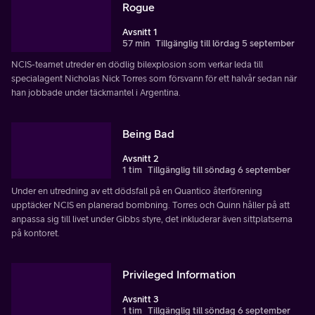
Rogue
Avsnitt 1
57 min
Tillgänglig till lördag 5 september
NCIS-teamet utreder en dödlig bilexplosion som verkar leda till
specialagent Nicholas Nick Torres som försvann för ett halvår sedan när
han jobbade under täckmantel i Argentina.
Being Bad
Avsnitt 2
1 tim
Tillgänglig till söndag 6 september
Under en utredning av ett dödsfall på en Quantico återförening
upptäcker NCIS en planerad bombning. Torres och Quinn håller på att
anpassa sig till livet under Gibbs styre, det inkluderar även sittplatserna
på kontoret.
Privileged Information
Avsnitt 3
1 tim
Tillgänglig till söndag 6 september