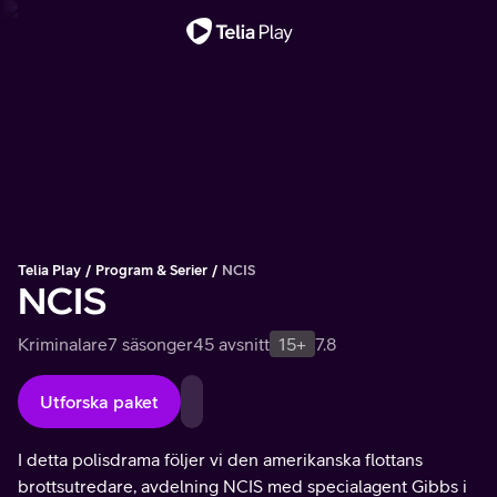
Viktigt meddelande
Telia Play
Program & Serier
NCIS
NCIS
Kriminalare
7 säsonger
45 avsnitt
15+
7.8
Utforska paket
I detta polisdrama följer vi den amerikanska flottans
brottsutredare, avdelning NCIS med specialagent Gibbs i