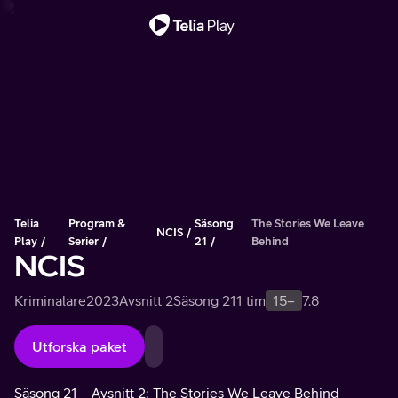
Viktigt meddelande
Telia
Program &
Säsong
The Stories We Leave
NCIS
Play
Serier
21
Behind
NCIS
Kriminalare
2023
Avsnitt 2
Säsong 21
1 tim
15+
7.8
Utforska paket
Säsong 21
Avsnitt 2: The Stories We Leave Behind