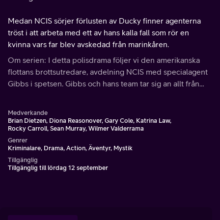
Medan NCIS sörjer förlusten av Ducky finner agenterna
tröst i att arbeta med ett av hans kalla fall som rör en
kvinna vars far blev avskedad från marinkåren.
Om serien: I detta polisdrama följer vi den amerikanska
flottans brottsutredare, avdelning NCIS med specialagent
Gibbs i spetsen. Gibbs och hans team tar sig an allt från
mord och misshandel till terrorism och spionage.
Medverkande
Brian Dietzen, Diona Reasonover, Gary Cole, Katrina Law,
Rocky Carroll, Sean Murray, Wilmer Valderrama
Genrer
Kriminalare, Drama, Action, Äventyr, Mystik
Tillgänglig
Tillgänglig till lördag 12 september