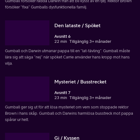
Gumball försöker rädda Darwin från att bli kysst av en tjej. Rektor Brown
försöker ”fixa” Gumballs dysfunktionella familj.
Den lataste / Spöket
Avsnitt 6
22 min
Tillgänglig 3+ månader
Gumball och Darwin utmanar pappa till en ”lat-tävling”. Gumball måste
lära sig att säga ”nej” när spöket Carrie använder hans kropp mot hans
vilja.
Mysteriet / Busstrecket
Avsnitt 7
23 min
Tillgänglig 3+ månader
Gumball ger sig ut för att lösa mysteriet om vem som stoppade rektor
Brown i hans skåp. Gumball och Darwins harmlösa busstreck mot pappa
spårar ur helt.
Gi / Kyssen