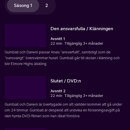
Säsong 1
2
Den ansvarsfulla / Klänningen
Avsnitt 1
22 min
Tillgänglig 3+ månader
Gumball och Darwin passar Anais ”ansvarfullt”, samtidigt som de
”oansvarigt” översvämmar huset. Gumball går till skolan i klänning och
blir Elmore Highs älskling.
Slutet / DVD:n
Avsnitt 2
22 min
Tillgänglig 3+ månader
Gumball och Darwin är övertygade om att världen kommer att gå under
om 24 timmar. Gumball är desperat att undvika en förseningsavgift på
den hyrda DVD-filmen som han råkat förstöra.