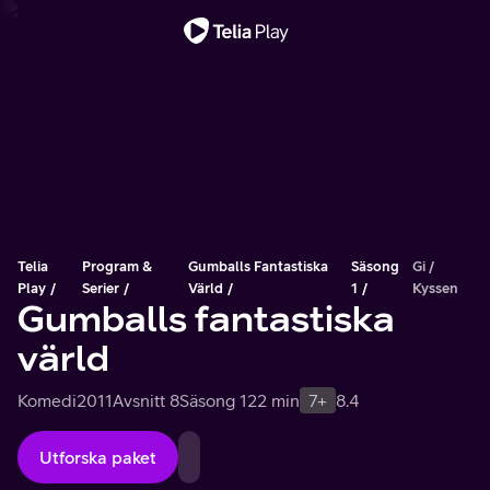
Viktigt meddelande
Telia
Program &
Gumballs Fantastiska
Säsong
Gi /
Play
Serier
Värld
1
Kyssen
Gumballs fantastiska
värld
Komedi
2011
Avsnitt 8
Säsong 1
22 min
7+
8.4
Utforska paket