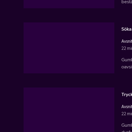
best
Söka
Avsnit
22 mi
Gumb
oavsi
Tryc
Avsnit
22 mi
Gumba
dysfu