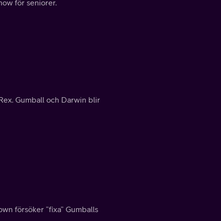
ow för seniorer.
Rex. Gumball och Darwin blir
rown försöker ”fixa” Gumballs