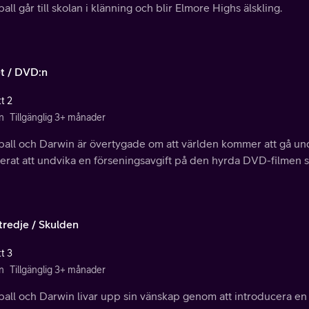
ll går till skolan i klänning och blir Elmore Highs älskling.
et / DVD:n
t 2
n
Tillgänglig 3+ månader
all och Darwin är övertygade om att världen kommer att gå un
erat att undvika en förseningsavgift på den hyrda DVD-filmen s
tredje / Skulden
t 3
n
Tillgänglig 3+ månader
all och Darwin livar upp sin vänskap genom att introducera en 