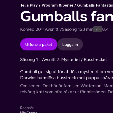
Telia Play
Program & Serier
Gumballs Fantastis
Gumballs fan
Komedi
2011
Avsnitt 7
Säsong 1
23 min
7+
8.4
Utforska paket
Logga in
Säsong 1
Avsnitt 7: Mysteriet / Busstrecket
Gumball ger sig ut för att lösa mysteriet om 
Darwins harmlösa busstreck mot pappa spårar 
Om serien: Det här är familjen Watterson: Mam
tolvårig katt som ofta råkar ut för missöden. D
Regissör