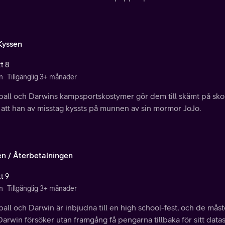
 Kyssen
t 8
n
Tillgänglig 3+ månader
all och Darwins kampsportskostymer gör dem till skämt på skol
 att han av misstag kyssts på munnen av sin mormor JoJo.
en / Återbetalningen
t 9
n
Tillgänglig 3+ månader
ll och Darwin är inbjudna till en high school-fest, och de måst
arwin försöker utan framgång få pengarna tillbaka för sitt datas