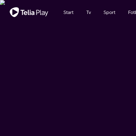
Viktigt meddelande
Start
Tv
Sport
Fot