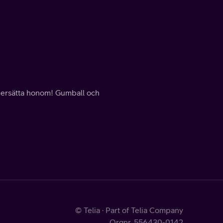
h ersätta honom! Gumball och
© Telia · Part of Telia Company
Orgnr. 556430-0142