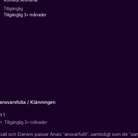
Komedi, Animerat
Tillgänglig
Tillgänglig 3+ månader
ansvarsfulla / Klänningen
t 1
n
Tillgänglig 3+ månader
ll och Darwin passar Anais ”ansvarfullt”, samtidigt som de ”oa