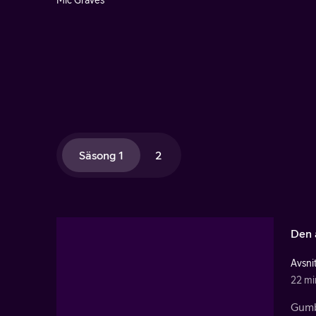
Mic Graves
Säsong 1
2
Den 
Avsnit
22 mi
Gumba