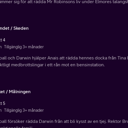
ämmer sig för att rädda Mr Robinsons liv under Elmores talangsh
ndet / Skeden
t 4
n
Tillgänglig 3+ månader
all och Darwin hjälper Anais att rädda hennes docka från Tina 
ktligt medbrottslingar i ett rån mot en bensinstation.
ket / Målningen
t 5
n
Tillgänglig 3+ månader
ll försöker rädda Darwin från att bli kysst av en tjej. Rektor B
nktionella familj.