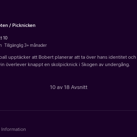
ten / Picknicken
tt 10
n
Tillgänglig 3+ månader
ll upptäcker att Bobert planerar att ta över hans identitet oc
in överlever knappt en skolpicknick i Skogen av undergång.
10 av 18 Avsnitt
Information