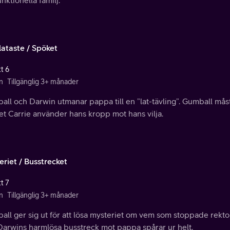
lataste / Spöket
t 6
n
Tillgänglig 3+ månader
ll och Darwin utmanar pappa till en ”lat-tävling”. Gumball måste
et Carrie använder hans kropp mot hans vilja.
eriet / Busstrecket
t 7
n
Tillgänglig 3+ månader
all ger sig ut för att lösa mysteriet om vem som stoppade rekt
Darwins harmlösa busstreck mot pappa spårar ur helt.