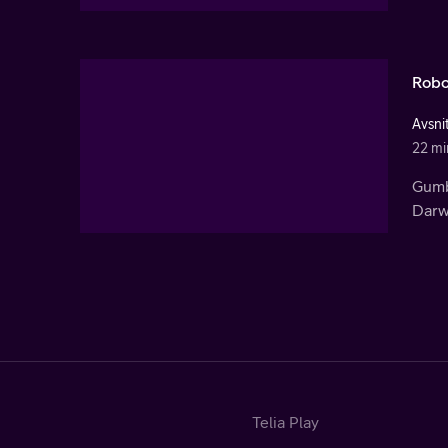
Robo
Avsni
22 mi
Gumba
Darw
Telia Play