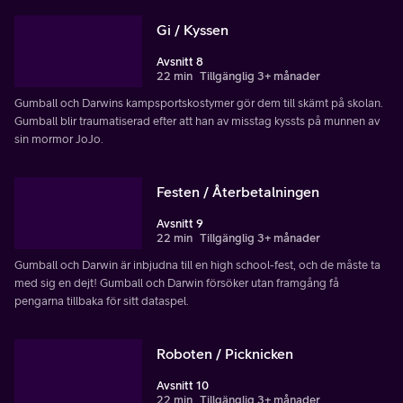
Gi / Kyssen
Avsnitt 8
22 min
Tillgänglig 3+ månader
Gumball och Darwins kampsportskostymer gör dem till skämt på skolan.
Gumball blir traumatiserad efter att han av misstag kyssts på munnen av
sin mormor JoJo.
Festen / Återbetalningen
Avsnitt 9
22 min
Tillgänglig 3+ månader
Gumball och Darwin är inbjudna till en high school-fest, och de måste ta
med sig en dejt! Gumball och Darwin försöker utan framgång få
pengarna tillbaka för sitt dataspel.
Roboten / Picknicken
Avsnitt 10
22 min
Tillgänglig 3+ månader