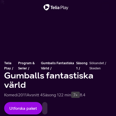
Viktigt meddelande
Telia
Program &
Gumballs Fantastiska
Säsong
Sökandet /
Play
Serier
Värld
1
Skeden
Gumballs fantastiska
värld
Komedi
2011
Avsnitt 4
Säsong 1
22 min
7+
8.4
Utforska paket