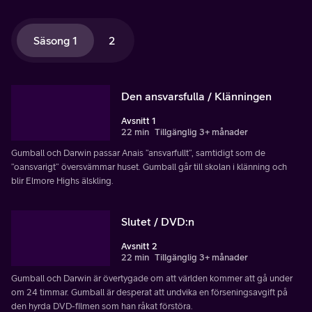
Säsong 1
2
Den ansvarsfulla / Klänningen
Avsnitt 1
22 min
Tillgänglig 3+ månader
Gumball och Darwin passar Anais ”ansvarfullt”, samtidigt som de
”oansvarigt” översvämmar huset. Gumball går till skolan i klänning och
blir Elmore Highs älskling.
Slutet / DVD:n
Avsnitt 2
22 min
Tillgänglig 3+ månader
Gumball och Darwin är övertygade om att världen kommer att gå under
om 24 timmar. Gumball är desperat att undvika en förseningsavgift på
den hyrda DVD-filmen som han råkat förstöra.