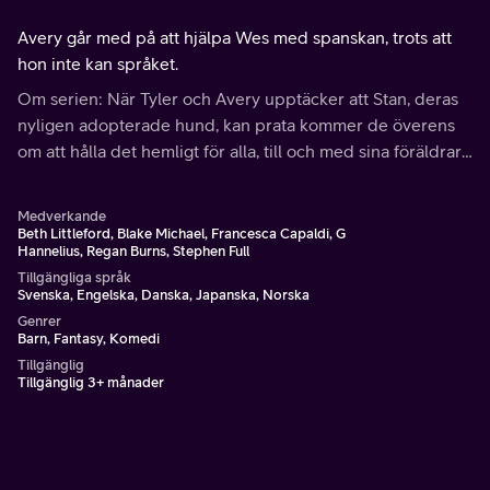
Avery går med på att hjälpa Wes med spanskan, trots att
hon inte kan språket.
Om serien: När Tyler och Avery upptäcker att Stan, deras
nyligen adopterade hund, kan prata kommer de överens
om att hålla det hemligt för alla, till och med sina föräldrar.
När de samarbetar börjar barnen förstå dynamiken i sin
nya familj.
Medverkande
Beth Littleford, Blake Michael, Francesca Capaldi, G
Hannelius, Regan Burns, Stephen Full
Tillgängliga språk
Svenska, Engelska, Danska, Japanska, Norska
Genrer
Barn, Fantasy, Komedi
Tillgänglig
Tillgänglig 3+ månader