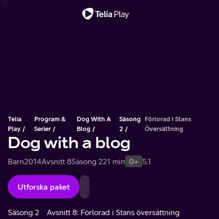
Viktigt meddelande
Telia
Program &
Dog With A
Säsong
Förlorad I Stans
Play
Serier
Blog
2
Översättning
Dog with a blog
Barn
2014
Avsnitt 8
Säsong 2
21 min
0+
5.1
Utforska paket
Säsong 2
Avsnitt 8: Förlorad i Stans översättning