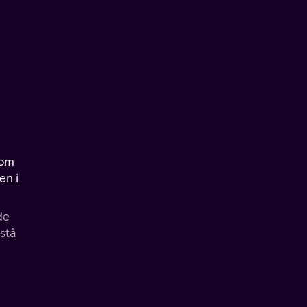
 om
en i
de
rstå