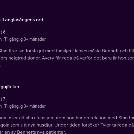
till änglasångens ord
t 6
n
Tillgänglig 3+ månader
tan firar sin första jul med familjen James måste Bennett och Elle
jers helgtraditioner. Avery får reda på varför det bara är hon s
.
gojfällan
t 7
n
Tillgänglig 3+ månader
on inser att alla i familjen utom hon har en relation med Stan ta
oja som sitt nya husdjur. Under tiden försöker Tyler ta reda på
r en av Bennetts nya patienter.