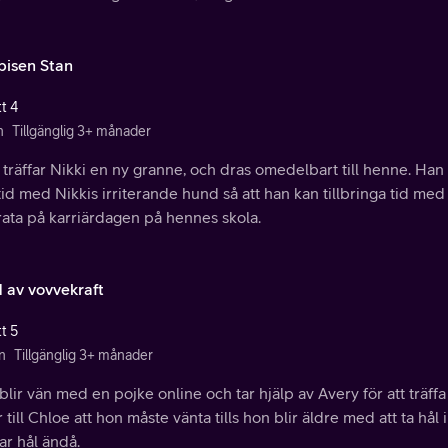
isen Stan
t 4
n
Tillgänglig 3+ månader
 träffar Nikki en ny granne, och dras omedelbart till henne. Han ö
id med Nikkis irriterande hund så att han kan tillbringa tid med
rata på karriärdagen på hennes skola.
d av vovvekraft
t 5
n
Tillgänglig 3+ månader
blir vän med en pojke online och tar hjälp av Avery för att träf
 till Chloe att hon måste vänta tills hon blir äldre med att ta hål
ar hål ändå.