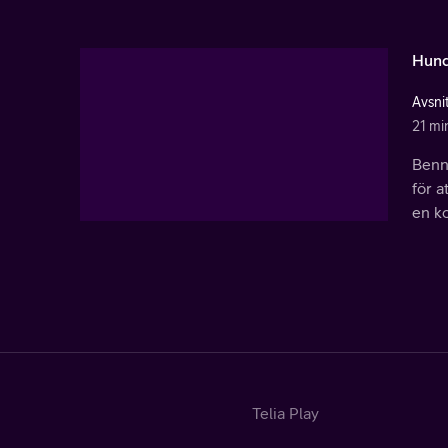
Hund 
Avsni
21 mi
Benne
för a
en ko
Telia Play
Start