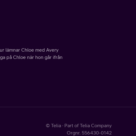
n tur lämnar Chloe med Avery
 öga på Chloe när hon går ifrån
© Telia · Part of Telia Company
Orgnr. 556430-0142