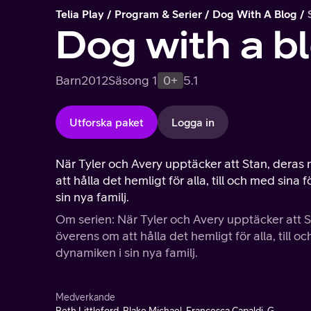
Telia Play
Program & Serier
Dog With A Blog
Dog with a b
Barn
2012
Säsong 1
0+
5.1
Utforska paket
Logga in
När Tyler och Avery upptäcker att Stan, dera
att hålla det hemligt för alla, till och med sin
sin nya familj.
Om serien: När Tyler och Avery upptäcker att
överens om att hålla det hemligt för alla, till 
dynamiken i sin nya familj.
Medverkande