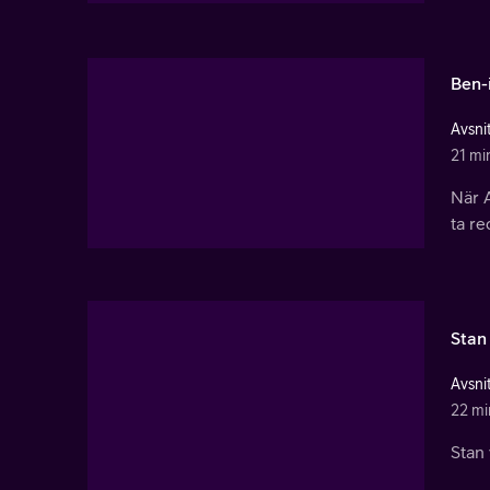
Ben-
Avsnit
21 mi
När A
ta re
Stan 
Avsnit
22 mi
Stan