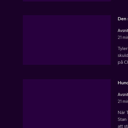
Den 
Avsnit
21 mi
Tyler
skul
på C
Hund
Avsnit
21 mi
När 
Stan
att s