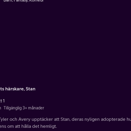
Barn, Fantasy, Komedi
ts härskare, Stan
t 1
n
Tillgänglig 3+ månader
Tyler och Avery upptäcker att Stan, deras nyligen adopterade 
ns om att hålla det hemligt.