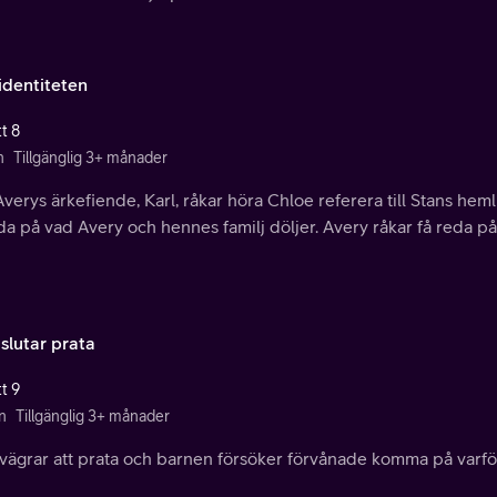
identiteten
t 8
n
Tillgänglig 3+ månader
verys ärkefiende, Karl, råkar höra Chloe referera till Stans heml
da på vad Avery och hennes familj döljer. Avery råkar få reda på 
slutar prata
t 9
n
Tillgänglig 3+ månader
 vägrar att prata och barnen försöker förvånade komma på varfö