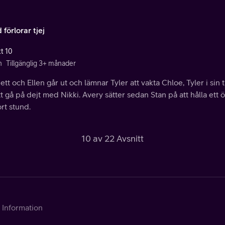
förlorar tjej
tt 10
n
Tillgänglig 3+ månader
tt och Ellen går ut och lämnar Tyler att vakta Chloe, Tyler i si
tt gå på dejt med Nikki. Avery sätter sedan Stan på att hålla ett
rt stund.
10 av 22 Avsnitt
Information
Kontakta Telia