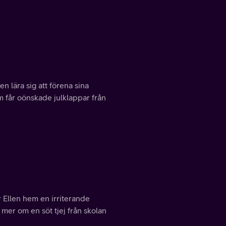
n lära sig att förena sina
om får oönskade julklappar från
r Ellen hem en irriterande
 mer om en söt tjej från skolan