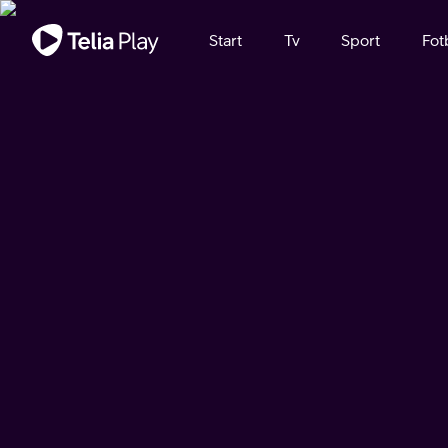
Viktigt meddelande
Start
Tv
Sport
Fot