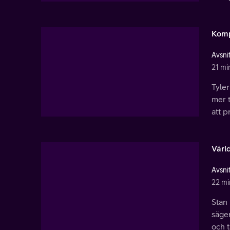
Komp
Avsnit
21 mi
Tyler
mer t
att p
Värl
Avsnit
22 mi
Stan 
säger
och t