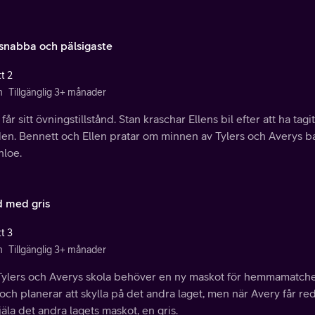
snabba och pälsigaste
t 2
n
Tillgänglig 3+ månader
 får sitt övningstillstånd. Stan kraschar Ellens bil efter att ha tagit
den. Bennett och Ellen pratar om minnen av Tylers och Averys b
hloe.
 med gris
t 3
n
Tillgänglig 3+ månader
Tylers och Averys skola behöver en ny maskot för hemmamatchen 
 och planerar att skylla på det andra laget, men när Avery får 
tjäla det andra lagets maskot, en gris.