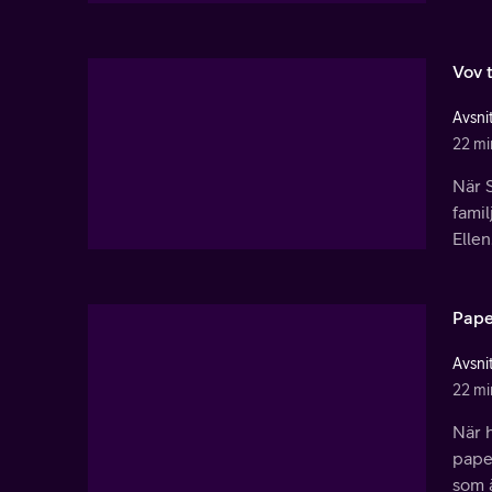
Vov 
Avsnit
22 mi
När S
famil
Ellen
Pape
Avsnit
22 mi
När h
papeg
som ä