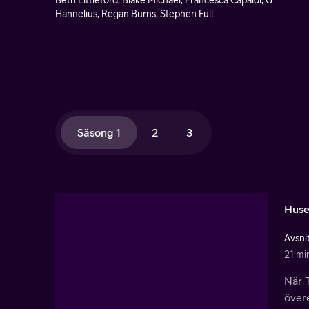
Beth Littleford, Blake Michael, Francesca Capaldi, G
Hannelius, Regan Burns, Stephen Full
Säsong 1
2
3
Huse
Avsnit
21 mi
När 
övere