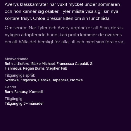
Averys klasskamrater har vuxit mycket under sommaren
och hon känner sig osäker. Tyler måste visa sig i sin nya
kortare frisyr. Chloe pressar Ellen om sin lunchlåda.
Om serien: När Tyler och Avery upptäcker att Stan, deras
nyligen adopterade hund, kan prata kommer de överens
om att hålla det hemligt för alla, till och med sina föräldrar.
När de samarbetar börjar barnen förstå dynamiken i sin
nya familj.
Medverkande
Beth Littleford, Blake Michael, Francesca Capaldi, G
Hannelius, Regan Burns, Stephen Full
Tillgängliga språk
Svenska, Engelska, Danska, Japanska, Norska
Genrer
Barn, Fantasy, Komedi
Tillgänglig
Tillgänglig 3+ månader