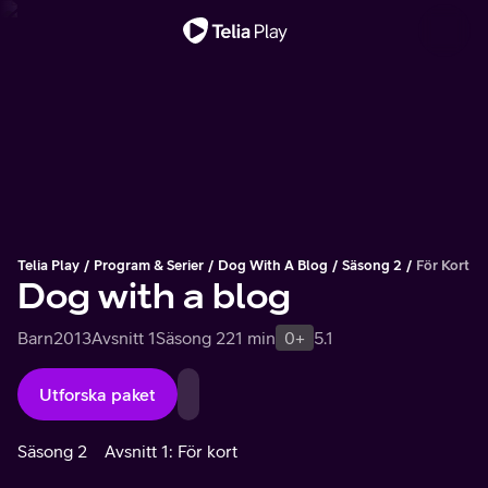
Viktigt meddelande
Telia Play
Program & Serier
Dog With A Blog
Säsong 2
För Kort
Dog with a blog
Barn
2013
Avsnitt 1
Säsong 2
21 min
0+
5.1
Utforska paket
Säsong 2
Avsnitt 1: För kort