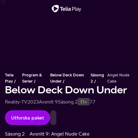
Viktigt meddelande
Telia
Program &
Below Deck Down
Säsong
Angel Nude
Play
Serier
Under
2
Cake
Below Deck Down Under
Reality-TV
2023
Avsnitt 9
Säsong 2
11+
7.7
Utforska paket
Säsong 2
Avsnitt 9: Angel Nude Cake