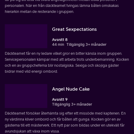
personalen. När en från däckteamet tvingas lämna båten omskakas
hierarkin mellan de resterande i gruppen.
Great Sexpectations
Avsnitt 8
44 min
Tillgänglig 3+ månader
Däckteamet får en ny ledare vilket gror en bitter känsla inom gruppen.
Servicepersonalen kämpar med att arbeta trots underbemanning. Kocken
och en av gruppcheferna blir nostalgiska. Sexiga och skojiga gäster
bidrar med vild energi ombord.
Angel Nude Cake
Avsnitt 9
Tillgänglig 3+ månader
Däckteamet försöker återhämta sig efter ett missöde med kaptenen. En
ny värdinna kliver ombord och får båten att gunga. Kocken gör en av
gästerna till ett mästerverk. Ett nytt par som bildas under en utekväll får
avundsjukan att växa inom vissa.