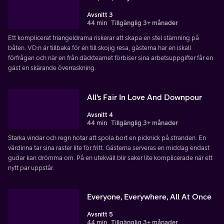
Avsnitt 3
44 min
Tillgänglig 3+ månader
Ett komplicerat triangeldrama riskerar att skapa en stel stämning på
båten. VD:n är tillbaka för en till skojig resa, gästerna har en iskall
förfrågan och när en från däckteamet förbiser sina arbetsuppgifter får en
gäst en skärande överraskning.
All's Fair In Love And Downpour
Avsnitt 4
44 min
Tillgänglig 3+ månader
Starka vindar och regn hotar att spola bort en picknick på stranden. En
värdinna tar sina raster lite för fritt. Gästerna serveras en middag endast
gudar kan drömma om. På en utekväll blir saker lite komplicerade när ett
nytt par uppstår.
Everyone, Everywhere, All At Once
Avsnitt 5
44 min
Tillgänglig 3+ månader