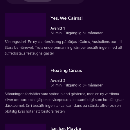
Yes, We Cairns!
Avsnitt 1
51 min
Tillgänglig 3+ månader
Säsongsstart. En ny chartersäsong påbörjas i Cairns, Australiens port till
Stora barriärrevet. Trots underbemanning kämpar besättningen med att
tillfredsställa festsugna gäster.
Floating Circus
Avsnitt 2
51 min
Tillgänglig 3+ månader
Stämningen fortsätter vara spänd bland gästerna, men en ny värdinna
kliver ombord och hjälper servicepersonalen samtidigt som hon fängslar
däckteamet. En i besättningen tar cancan-dans på största allvar och en
plötslig kyss hotar att förstöra festen.
Ice, Ice, Maybe