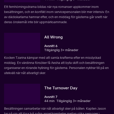
Ett femhörningsdrama bildas när nya romanser uppkommer inom
besättningen, och en konflikt inom servicepersonalen blir mer intensiv. En
av däckskarlarna hamnar efter, och en middag för gästerna går snett när
deras önskemål inte blir uppmärksammade.
All Wrong
Avsnitt 6
Tillgänglig 3+ månader
Kocken Tzarina kämpar med att samla krafterna efter en misslyckad
middag. En värdinna försöker få Aesha att byta skift och besättningen
organiserar en rörande hyllning för gästerna. Personalen nyktrar till på en
utekväll när nåt allvarligt sker.
The Turnover Day
Avsnitt 7
44 min
Tillgänglig 3+ månader
Besättningen samarbetar när nåt allvarligt sker på båten. Kapten Jason
tar på sig att lösa två svåra angelägenheter mellan olika personer i