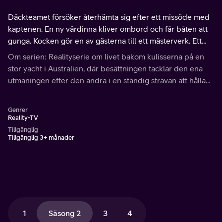
Däckteamet försöker återhämta sig efter ett missöde med
kaptenen. En ny värdinna kliver ombord och får båten att
gunga. Kocken gör en av gästerna till ett mästerverk. Ett
nytt par som bildas under en utekväll får avundsjukan att
Om serien: Realityserie om livet bakom kulisserna på en
växa inom vissa.
stor yacht i Australien, där besättningen tacklar den ena
utmaningen efter den andra i en ständig strävan att hålla
sina gäster nöjda. Under lediga stunder väntar härlig
dykning och oförglömliga utflykter.
Genrer
Reality-TV
Tillgänglig
Tillgänglig 3+ månader
1
Säsong 2
3
4