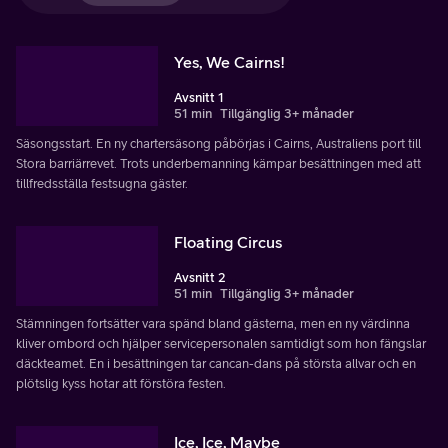
Yes, We Cairns!
Avsnitt 1
51 min
Tillgänglig 3+ månader
Säsongsstart. En ny chartersäsong påbörjas i Cairns, Australiens port till
Stora barriärrevet. Trots underbemanning kämpar besättningen med att
tillfredsställa festsugna gäster.
Floating Circus
Avsnitt 2
51 min
Tillgänglig 3+ månader
Stämningen fortsätter vara spänd bland gästerna, men en ny värdinna
kliver ombord och hjälper servicepersonalen samtidigt som hon fängslar
däckteamet. En i besättningen tar cancan-dans på största allvar och en
plötslig kyss hotar att förstöra festen.
Ice, Ice, Maybe