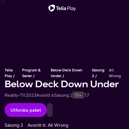
Viktigt meddelande
Telia
Program &
Below Deck Down
Säsong
All
Play
Serier
Under
2
Wrong
Below Deck Down Under
Reality-TV
2023
Avsnitt 6
Säsong 2
11+
7.7
Utforska paket
Säsong 2
Avsnitt 6: All Wrong