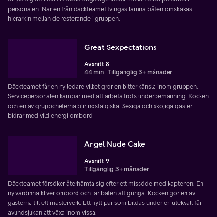
personalen. När en från däckteamet tvingas lämna båten omskakas
hierarkin mellan de resterande i gruppen.
Great Sexpectations
Avsnitt 8
44 min
Tillgänglig 3+ månader
Däckteamet får en ny ledare vilket gror en bitter känsla inom gruppen.
Servicepersonalen kämpar med att arbeta trots underbemanning. Kocken
och en av gruppcheferna blir nostalgiska. Sexiga och skojiga gäster
bidrar med vild energi ombord.
Angel Nude Cake
Avsnitt 9
Tillgänglig 3+ månader
Däckteamet försöker återhämta sig efter ett missöde med kaptenen. En
ny värdinna kliver ombord och får båten att gunga. Kocken gör en av
gästerna till ett mästerverk. Ett nytt par som bildas under en utekväll får
avundsjukan att växa inom vissa.