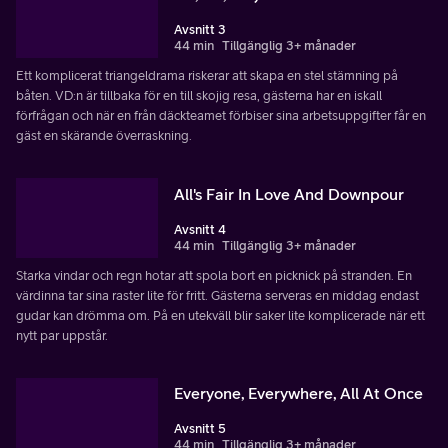
Avsnitt 3
44 min
Tillgänglig 3+ månader
Ett komplicerat triangeldrama riskerar att skapa en stel stämning på
båten. VD:n är tillbaka för en till skojig resa, gästerna har en iskall
förfrågan och när en från däckteamet förbiser sina arbetsuppgifter får en
gäst en skärande överraskning.
All's Fair In Love And Downpour
Avsnitt 4
44 min
Tillgänglig 3+ månader
Starka vindar och regn hotar att spola bort en picknick på stranden. En
värdinna tar sina raster lite för fritt. Gästerna serveras en middag endast
gudar kan drömma om. På en utekväll blir saker lite komplicerade när ett
nytt par uppstår.
Everyone, Everywhere, All At Once
Avsnitt 5
44 min
Tillgänglig 3+ månader