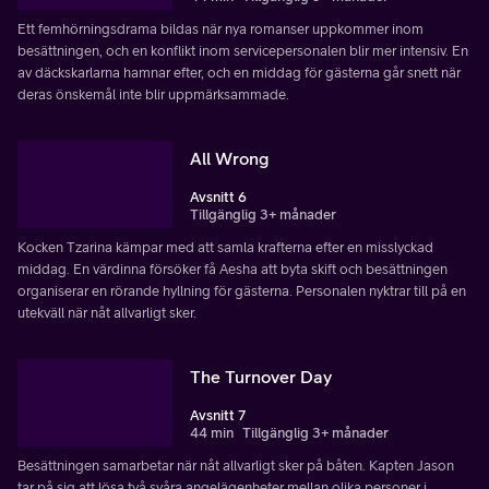
Ett femhörningsdrama bildas när nya romanser uppkommer inom
besättningen, och en konflikt inom servicepersonalen blir mer intensiv. En
av däckskarlarna hamnar efter, och en middag för gästerna går snett när
deras önskemål inte blir uppmärksammade.
All Wrong
Avsnitt 6
Tillgänglig 3+ månader
Kocken Tzarina kämpar med att samla krafterna efter en misslyckad
middag. En värdinna försöker få Aesha att byta skift och besättningen
organiserar en rörande hyllning för gästerna. Personalen nyktrar till på en
utekväll när nåt allvarligt sker.
The Turnover Day
Avsnitt 7
44 min
Tillgänglig 3+ månader
Besättningen samarbetar när nåt allvarligt sker på båten. Kapten Jason
tar på sig att lösa två svåra angelägenheter mellan olika personer i