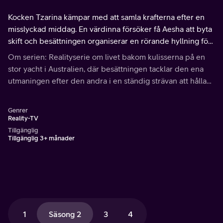
Kocken Tzarina kämpar med att samla krafterna efter en
misslyckad middag. En värdinna försöker få Aesha att byta
skift och besättningen organiserar en rörande hyllning för
gästerna. Personalen nyktrar till på en utekväll när nåt
Om serien: Realityserie om livet bakom kulisserna på en
allvarligt sker.
stor yacht i Australien, där besättningen tacklar den ena
utmaningen efter den andra i en ständig strävan att hålla
sina gäster nöjda. Under lediga stunder väntar härlig
dykning och oförglömliga utflykter.
Genrer
Reality-TV
Tillgänglig
Tillgänglig 3+ månader
1
Säsong 2
3
4