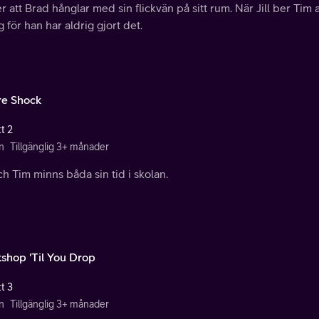
ser att Brad hånglar med sin flickvän på sitt rum. När Jill ber Ti
ig för han har aldrig gjort det.
re Shock
t 2
n
Tillgänglig 3+ månader
och Tim minns båda sin tid i skolan.
shop 'Til You Drop
t 3
n
Tillgänglig 3+ månader