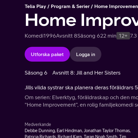
Telia Play
Program & Serier
Home Improvemen
Home Impro
Komedi
1996
Avsnitt 8
Säsong 6
22 min
12+
7.3
Utforska paket
Logga in
Säsong 6
Avsnitt 8: Jill and Her Sisters
Jills vilda systrar ska planera deras föräldrars
Om serien: Elverktyg, föräldraskap och den m
"Home Improvement”, en rolig familjekomedi s
Medverkande
Debbe Dunning, Earl Hindman, Jonathan Taylor Thomas,
Patricia Richards, Richard Karn, Taran Noah Smith, Tim