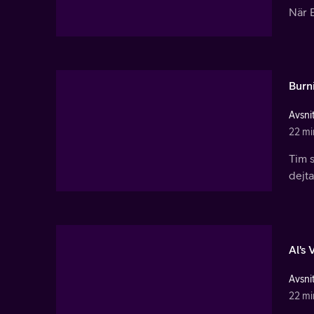
När B
Burn
Avsnit
22 mi
Tim s
dejta
Al's 
Avsnit
22 mi