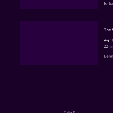
förlö
The 
Avsni
22 mi
Benny
Telia Play