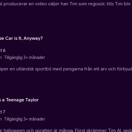
l producerar en video väljer han Tim som regissör, tills Tim blir fö
e Car is It, Anyway?
t 6
n
Tillgänglig 3+ månader
köper en utländsk sportbil med pengarna från ett arv och förbjud
s a Teenage Taylor
t 7
n
Tillgänglig 3+ månader
är halloween och spratten är många. Först skrämmer Tim Al, s