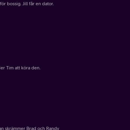
r bossig. Jill får en dator.
er Tim att köra den.
edan skrämmer Brad och Randy