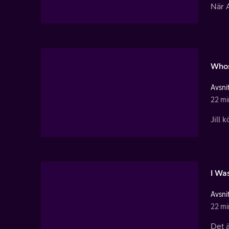
När A
Whos
Avsnit
22 mi
Jill 
I Wa
Avsnit
22 mi
Det 