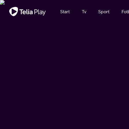
Viktigt meddelande
Start
Tv
Sport
Fot