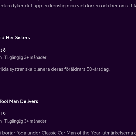
 sedan dyker det upp en konstig man vid dörren och ber om att få
and Her Sisters
t 8
n
Tillgänglig 3+ månader
 vilda systrar ska planera deras föräldrars 50-årsdag.
Tool Man Delivers
t 9
n
Tillgänglig 3+ månader
 börjar föda under Classic Car Man of the Year-utmärkelserna och 