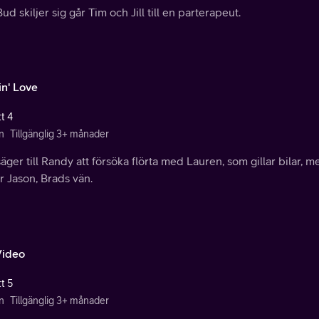
ud skiljer sig går Tim och Jill till en parterapeut.
in' Love
t 4
n
Tillgänglig 3+ månader
äger till Randy att försöka flörta med Lauren, som gillar bilar, m
r Jason, Brads vän.
Video
t 5
n
Tillgänglig 3+ månader