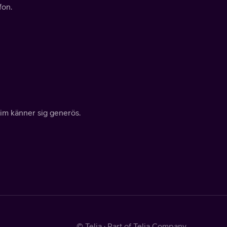
fon.
Tim känner sig generös.
© Telia · Part of Telia Company